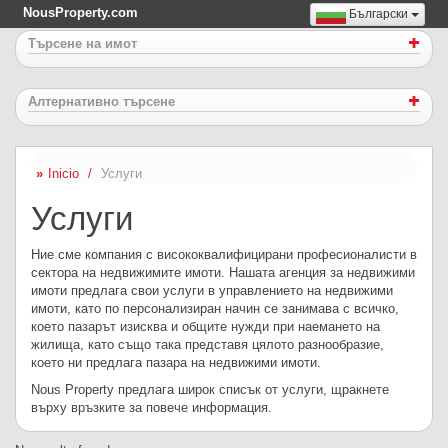
NousProperty.com
Български
Търсене на имот
Алтернативно търсене
Inicio
Услуги
Услуги
Ние сме компания с висококвалифицирани професионалисти в
сектора на недвижимите имоти. Нашата агенция за недвижими
имоти предлага свои услуги в управлението на недвижими
имоти, като по персонализиран начин се занимава с всичко,
което пазарът изисква и общите нужди при наемането на
жилища, като също така представя цялото разнообразие,
което ни предлага пазара на недвижими имоти.
Nous Property предлага широк списък от услуги, щракнете
върху връзките за повече информация.