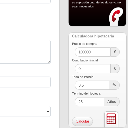
su supresión cuando los datos ya no
sean necesarios.
Calculadora hipotacaria
Precio de compra:
€
Contribución inicial:
€
Tasa de interés:
%
Término de hipoteca:
Años