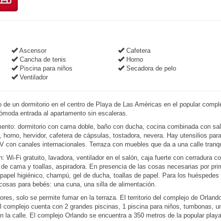
Ascensor
Cafetera
Cancha de tenis
Horno
Piscina para niños
Secadora de pelo
Ventilador
de un dormitorio en el centro de Playa de Las Américas en el popular compl
ómoda entrada al apartamento sin escaleras.
amento: dormitorio con cama doble, baño con ducha, cocina combinada con sa
 horno, hervidor, cafetera de cápsulas, tostadora, nevera. Hay utensilios para
 con canales internacionales. Terraza con muebles que da a una calle tranqu
 Wi-Fi gratuito, lavadora, ventilador en el salón, caja fuerte con cerradura c
a de cama y toallas, aspiradora. En presencia de las cosas necesarias por pri
, papel higiénico, champú, gel de ducha, toallas de papel. Para los huéspedes 
 cosas para bebés: una cuna, una silla de alimentación.
es, solo se permite fumar en la terraza. El territorio del complejo de Orland
El complejo cuenta con 2 grandes piscinas, 1 piscina para niños, tumbonas, un
n la calle. El complejo Orlando se encuentra a 350 metros de la popular play