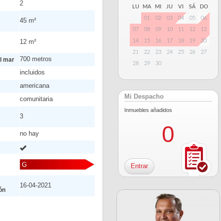
2
LU
MA
MI
JU
VI
SÁ
DO
01
02
03
04
05
06
45 m²
07
08
09
10
11
12
13
12 m²
14
15
16
17
18
19
20
21
22
23
24
25
26
27
700 metros
l mar
28
29
30
incluidos
americana
Mi Despacho
comunitaria
Inmuebles añadidos
3
0
no hay
Entrar
16-04-2021
ón