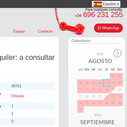
Español
Para cualquier consulta:
696 231 255
+34
WhatsApp
Equipo
Contacto
Calendario
2026
uiler: a consultar
AGOSTO
LU
MA
MI
JU
VI
SÁ
DO
01
02
03
04
05
06
07
08
09
00751
10
11
12
13
15
16
14
l
Orlando
17
18
19
20
21
22
23
24
25
26
27
28
29
30
1
s
31
1
2026
0
SEPTIEMBRE