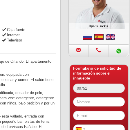
Ilya Susickis
Caja fuerte
Internet
Televisor
ejo de Orlando. El apartamento
Formulario de solicitud de
información sobre el
lón, equipada con
inmueble
 cocinar y comer. El salón tiene
ila.
odificada, secador de pelo,
mera vez: detergente, detergente
con niños, bajo petición y por un
o está vallado, entrada con
 pequeño bar, pistas de tenis.
a de Torviscas Fañabe. El