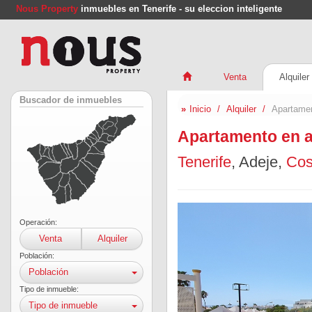
Nous Property
inmuebles en Tenerife - su eleccion inteligente
Venta
Alquiler
Buscador de inmuebles
Inicio
Alquiler
Apartamen
Apartamento en a
Tenerife
, Adeje,
Cos
Operación:
Venta
Alquiler
Población:
Población
Tipo de inmueble:
Tipo de inmueble