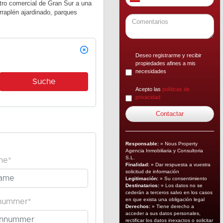
ro comercial de Gran Sur a una
rraplén ajardinado, parques
Deseo registrarme y recibir
propiedades afines a mis
necesidades
Acepto las
políticas de
privacidad
Responsable:
» Nous Property
Agencia Inmobiliaria y Consultoria
S.L.
Finalidad:
» Dar respuesta a vuestra
solicitud de información
Legitimación:
» Su consentimiento
Destinatarios:
» Los datos no se
cederán a terceros salvo en los casos
en que exista una obligación legal
Derechos:
» Tiene derecho a
acceder a sus datos personales,
rectificar los datos inexactos o solicitar