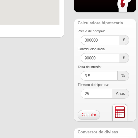
Calculadora hipotacaria
Precio de compra:
€
Contribución inicial:
€
Tasa de interés:
%
Término de hipoteca:
Años
Conversor de divisas