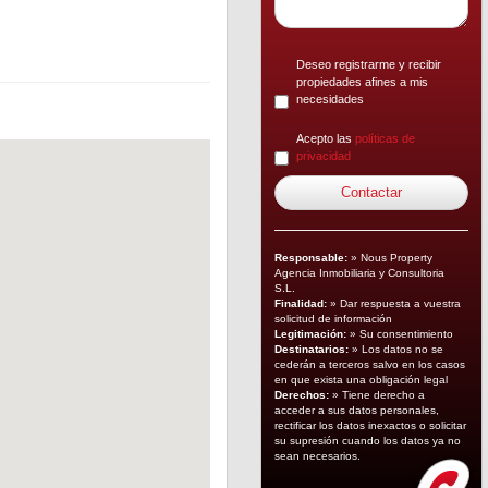
Deseo registrarme y recibir
propiedades afines a mis
necesidades
Acepto las
políticas de
privacidad
Responsable:
» Nous Property
Agencia Inmobiliaria y Consultoria
S.L.
Finalidad:
» Dar respuesta a vuestra
solicitud de información
Legitimación:
» Su consentimiento
Destinatarios:
» Los datos no se
cederán a terceros salvo en los casos
en que exista una obligación legal
Derechos:
» Tiene derecho a
acceder a sus datos personales,
rectificar los datos inexactos o solicitar
su supresión cuando los datos ya no
sean necesarios.