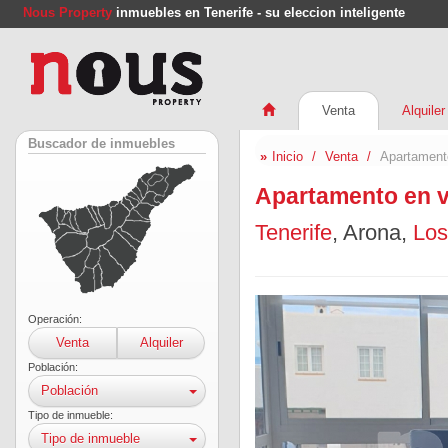
Nous Property
inmuebles en Tenerife - su eleccion inteligente
Venta
Alquiler
Buscador de inmuebles
Inicio
Venta
Apartamento
Apartamento en ve
Tenerife
, Arona,
Los
Operación:
Venta
Alquiler
Población:
Población
Tipo de inmueble:
Tipo de inmueble