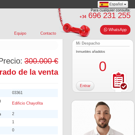
Español
Para cualquier consulta:
696 231 255
+34
WhatsApp
Equipo
Contacto
Mi Despacho
Inmuebles añadidos
Precio:
300.000 €
0
rado de la venta
Entrar
03361
l
Edificio Chayofita
2
s
1
0