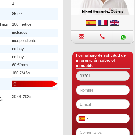
1
Mikael Hernandez Custers
85 m²
100 metros
l mar
incluidos
independiente
no hay
Formulario de solicitud de
no hay
información sobre el
60 €/mes
d
inmueble
180 €/Año
30-01-2025
ón