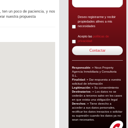
, ten un poco de paciencia, y nos
rar nuestra propuesta
Deseo registrarme y recibir
propiedades afines a mis
necesidades
Acepto las
políticas de
privacidad
Responsable:
» Nous Property
Agencia Inmobiliaria y Consultoria
S.L.
Finalidad:
» Dar respuesta a vuestra
solicitud de información
Legitimación:
» Su consentimiento
Destinatarios:
» Los datos no se
cederán a terceros salvo en los casos
en que exista una obligación legal
Derechos:
» Tiene derecho a
acceder a sus datos personales,
rectificar los datos inexactos o solicitar
su supresión cuando los datos ya no
sean necesarios.