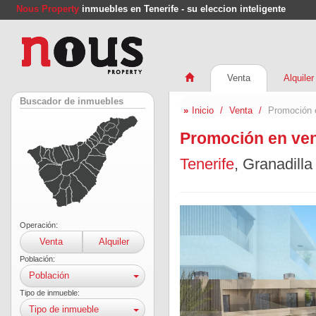
Nous Property
inmuebles en Tenerife - su eleccion inteligente
Venta
Alquiler
Buscador de inmuebles
Inicio
Venta
Promoción e
Promoción en ven
Tenerife
, Granadill
Operación:
Venta
Alquiler
Población:
Población
Tipo de inmueble:
Tipo de inmueble