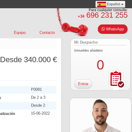
Español
Para cualquier consulta:
696 231 255
+34
WhatsApp
Equipo
Contacto
Mi Despacho
Inmuebles añadidos
Desde 340.000 €
0
Entrar
P0081
De 2 a 3
s
Desde 2
15-06-2022
alización