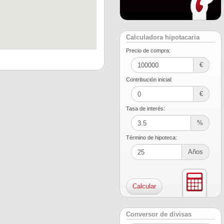
Calculadora hipotacaria
Precio de compra:
€
Contribución inicial:
€
Tasa de interés:
%
Término de hipoteca:
Años
Conversor de divisas