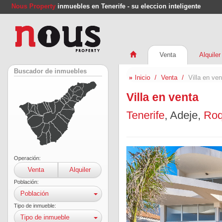
Nous Property
inmuebles en Tenerife - su eleccion inteligente
Venta
Alquiler
Buscador de inmuebles
Inicio
Venta
Villa en ve
Villa en venta
Tenerife
, Adeje,
Roq
Operación:
Venta
Alquiler
Población:
Población
Tipo de inmueble:
Tipo de inmueble