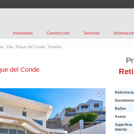
Inversiones
Construcción
Servicios
Información
nta, Villa, Roque del Conde, Tenerife
Pr
ue del Conde
Reti
Referencia
Dormitorio
Baños
Aseos
Superficie
interior