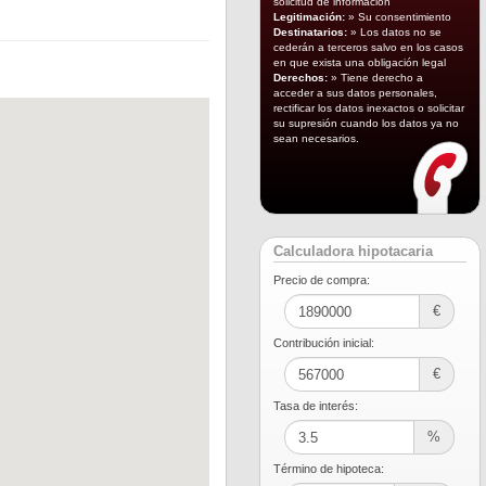
solicitud de información
Legitimación:
» Su consentimiento
Destinatarios:
» Los datos no se
cederán a terceros salvo en los casos
en que exista una obligación legal
Derechos:
» Tiene derecho a
acceder a sus datos personales,
rectificar los datos inexactos o solicitar
su supresión cuando los datos ya no
sean necesarios.
Calculadora hipotacaria
Precio de compra:
€
Contribución inicial:
€
Tasa de interés:
%
Término de hipoteca: