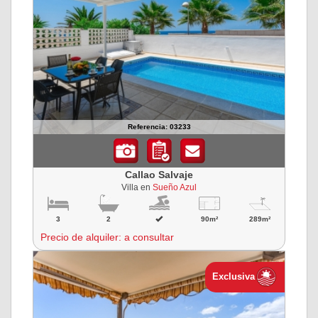
Referencia: 03233
Callao Salvaje
Villa en
Sueño Azul
3
2
90m²
289m²
Precio de alquiler: a consultar
Exclusiva