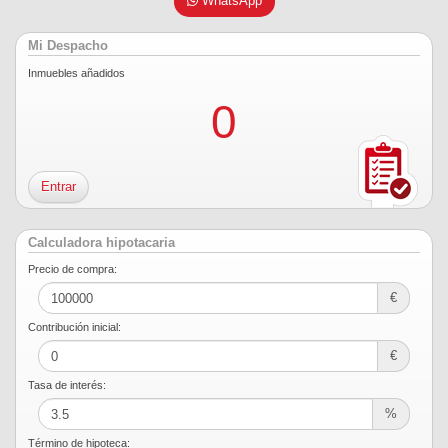
WhatsApp
Mi Despacho
Inmuebles añadidos
0
Entrar
Calculadora hipotacaria
Precio de compra:
€
Contribución inicial:
€
Tasa de interés:
%
Término de hipoteca: