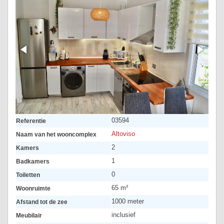
03594
Referentie
Altoviso
Naam van het wooncomplex
2
Kamers
1
Badkamers
0
Toiletten
65 m²
Woonruimte
1000 meter
Afstand tot de zee
inclusief
Meubilair