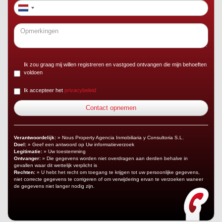
Ik zou graag mij willen registreren en vastgoed ontvangen die mijn behoeften
voldoen
Ik accepteer het
privacybeleid
Verantwoordelijk:
» Nous Property Agencia Inmobiliaria y Consultoria S.L.
Doel:
» Geef een antwoord op Uw informatieverzoek
Legitimatie:
» Uw toestemming
Ontvanger:
» Die gegevens worden niet overdragen aan derden behalve in
gevallen waar dit wettelijk verplicht is
Rechten:
» U hebt het recht om toegang te krijgen tot uw persoonlijke gegevens,
niet correcte gegevens te corrigeren of om verwijdering ervan te verzoeken waneer
de gegevens niet langer nodig zijn.