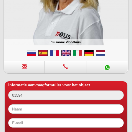
Susanne Vloothuis
Informatie aanvraagformulier voor het object