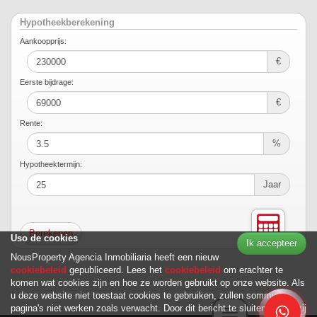
Hypotheekberekening
Aankoopprijs:
€
Eerste bijdrage:
€
Rente:
%
Hypotheektermijn:
Jaar
Uso de cookies
Ik accepteer
NousProperty Agencia Inmobiliaria heeft een nieuw
cookiebeleid
gepubliceerd. Lees het
cookiebeleid
om erachter te
komen wat cookies zijn en hoe ze worden gebruikt op onze website. Als
u deze website niet toestaat cookies te gebruiken, zullen sommige
pagina's niet werken zoals verwacht. Door dit bericht te sluiten, en tenzij
Toggle navigation