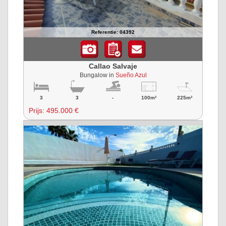
Referentie: 04392
Callao Salvaje
Bungalow in
Sueño Azul
3
3
-
100m²
225m²
Prijs:
495.000 €