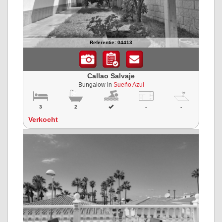
Referentie: 04413
Callao Salvaje
Bungalow in
Sueño Azul
3
2
-
-
Verkocht