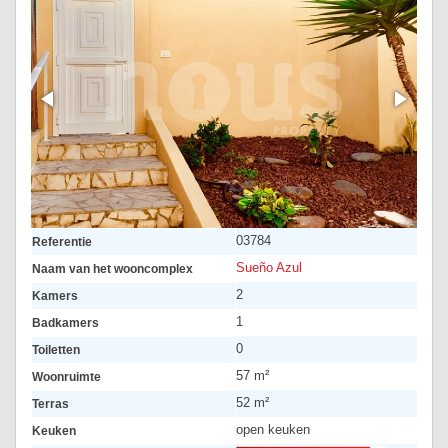
03784
Referentie
Sueño Azul
Naam van het wooncomplex
2
Kamers
1
Badkamers
0
Toiletten
57 m²
Woonruimte
52 m²
Terras
open keuken
Keuken