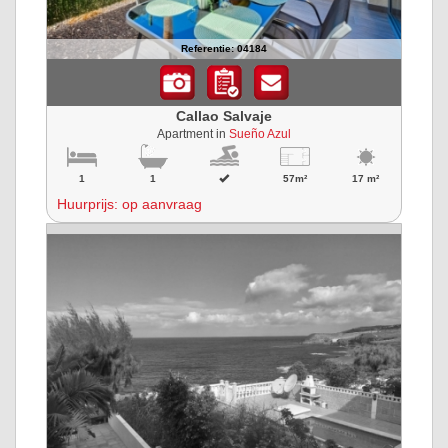
Referentie: 04184
Callao Salvaje
Apartment in
Sueño Azul
1
1
57m²
17 m²
Huurprijs: op aanvraag