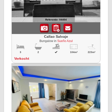
Referentie: 04404
Callao Salvaje
Bungalow in
Sueño Azul
3
2
104m²
223m²
Verkocht