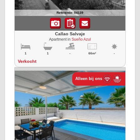
Referentie: 04139
Callao Salvaje
Apartment in
Sueño Azul
1
1
-
66m²
-
Verkocht
Alleen bij ons