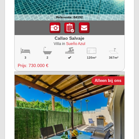
Referentie: 04192
Callao Salvaje
Villa in
Sueño Azul
3
2
120m²
367m²
Prijs:
730.000 €
Alleen bij ons