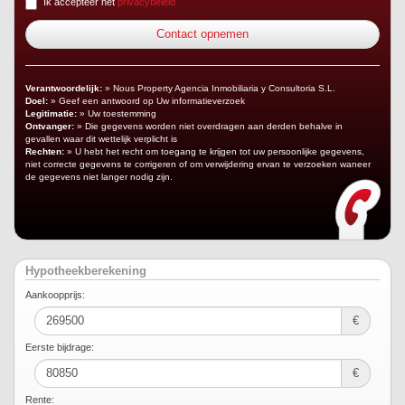
Ik accepteer het
privacybeleid
Verantwoordelijk:
» Nous Property Agencia Inmobiliaria y Consultoria S.L.
Doel:
» Geef een antwoord op Uw informatieverzoek
Legitimatie:
» Uw toestemming
Ontvanger:
» Die gegevens worden niet overdragen aan derden behalve in
gevallen waar dit wettelijk verplicht is
Rechten:
» U hebt het recht om toegang te krijgen tot uw persoonlijke gegevens,
niet correcte gegevens te corrigeren of om verwijdering ervan te verzoeken waneer
de gegevens niet langer nodig zijn.
Hypotheekberekening
Aankoopprijs:
€
Eerste bijdrage:
€
Rente: