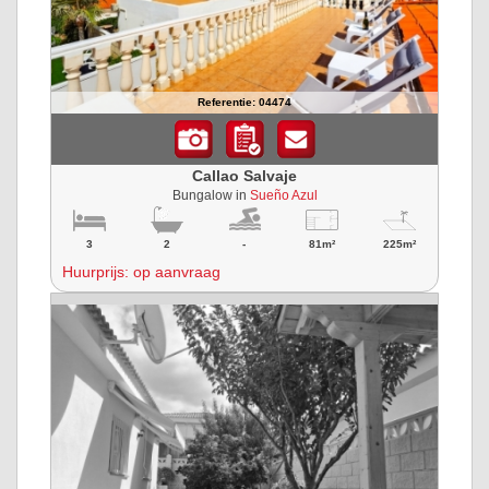
Referentie: 04474
Callao Salvaje
Bungalow in
Sueño Azul
3
2
-
81m²
225m²
Huurprijs: op aanvraag