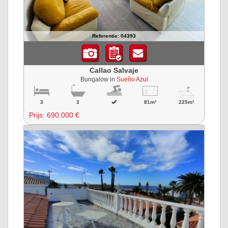
Referentie: 04393
Callao Salvaje
Bungalow in
Sueño Azul
3
3
81m²
225m²
Prijs:
690.000 €