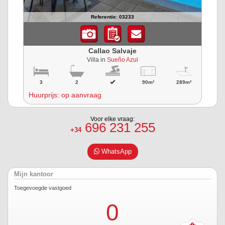
Referentie: 03233
Callao Salvaje
Villa in
Sueño Azul
3
2
90m²
289m²
Huurprijs: op aanvraag
Voor elke vraag:
696 231 255
+34
WhatsApp
Mijn kantoor
Toegevoegde vastgoed
0