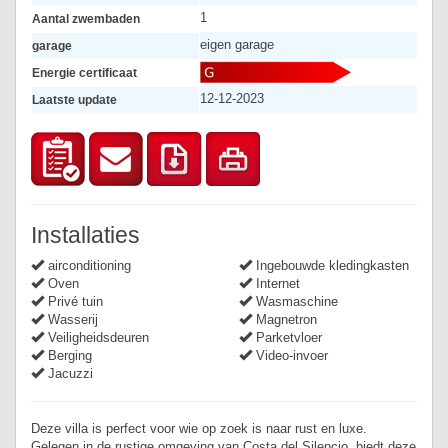
1
Aantal zwembaden
eigen garage
garage
Energie certificaat
12-12-2023
Laatste update
Installaties
airconditioning
Ingebouwde kledingkasten
Oven
Internet
Privé tuin
Wasmaschine
Wasserij
Magnetron
Veiligheidsdeuren
Parketvloer
Berging
Video-invoer
Jacuzzi
Deze villa is perfect voor wie op zoek is naar rust en luxe.
Gelegen in de rustige omgeving van Costa del Silencio, biedt deze