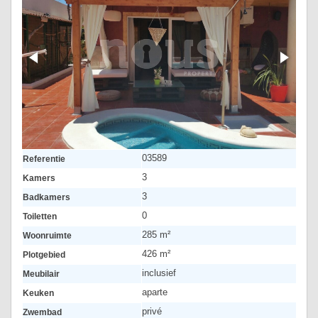
03589
Referentie
3
Kamers
3
Badkamers
0
Toiletten
285 m²
Woonruimte
426 m²
Plotgebied
inclusief
Meubilair
aparte
Keuken
privé
Zwembad