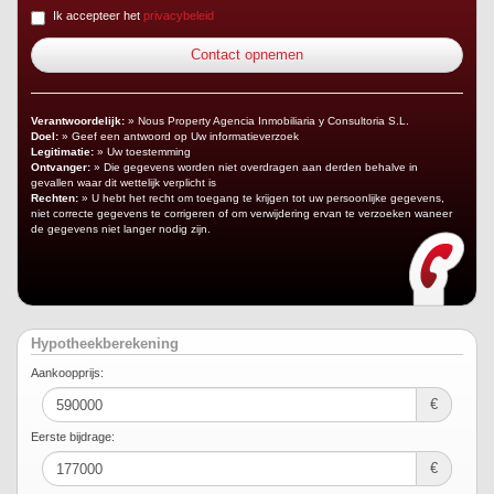
Ik accepteer het
privacybeleid
Verantwoordelijk:
» Nous Property Agencia Inmobiliaria y Consultoria S.L.
Doel:
» Geef een antwoord op Uw informatieverzoek
Legitimatie:
» Uw toestemming
Ontvanger:
» Die gegevens worden niet overdragen aan derden behalve in
gevallen waar dit wettelijk verplicht is
Rechten:
» U hebt het recht om toegang te krijgen tot uw persoonlijke gegevens,
niet correcte gegevens te corrigeren of om verwijdering ervan te verzoeken waneer
de gegevens niet langer nodig zijn.
Hypotheekberekening
Aankoopprijs:
€
Eerste bijdrage:
€