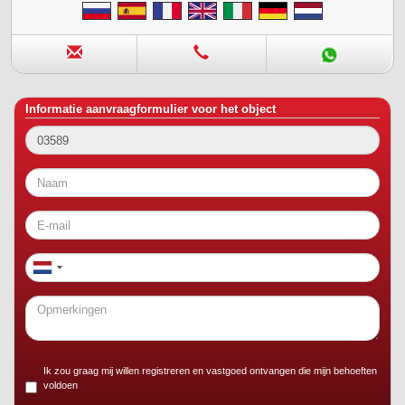
Informatie aanvraagformulier voor het object
Ik zou graag mij willen registreren en vastgoed ontvangen die mijn behoeften
voldoen