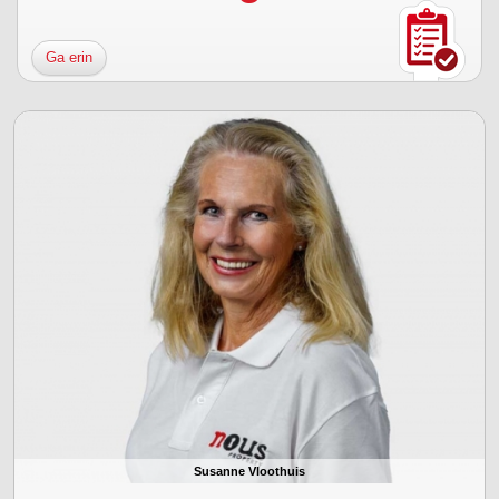
Ga erin
Susanne Vloothuis