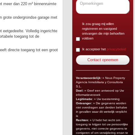
met meer dan 220 m² binnenruimte
en grote ondergrondse garage met
Ik zou graag mij willen
registreren en vastgoed
 eetgedeelte. Volledig ingerichte
ontvangen die mijn behoeften
rtabele toegang tot de
voldoen
Ik accepteer het
privacybeleid
eft directe toegang tot een groot
Verantwoordelijk:
» Nous Property
Agencia Inmobiliaria y Consultoria
S.L.
Doel:
» Geef een antwoord op Uw
informatieverzoek
Legitimatie:
» Uw toestemming
Ontvanger:
» Die gegevens worden
niet overdragen aan derden behalve
in gevallen waar dit wettelijk verplicht
is
Rechten:
» U hebt het recht om
toegang te krijgen tot uw persoonlijke
gegevens, niet correcte gegevens te
corrigeren of om verwijdering ervan te