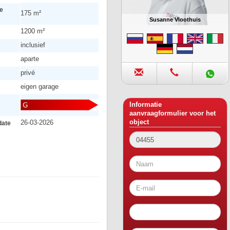
e
175 m²
Susanne Vloothuis
1200 m²
inclusief
aparte
privé
eigen garage
Informatie
aanvraagformulier voor het
26-03-2026
object
date