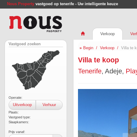
Nous Property
vastgoed op tenerife - Uw intelligente keuze
Verkoop
Ver
Vastgoed zoeken
Begin
Verkoop
Villa te 
Villa te koop
Tenerife
, Adeje,
Pla
Operatie:
Uitverkoop
Verhuur
Plaats:
Vastgoed type:
Slaapkamers:
Prijs vanaf: