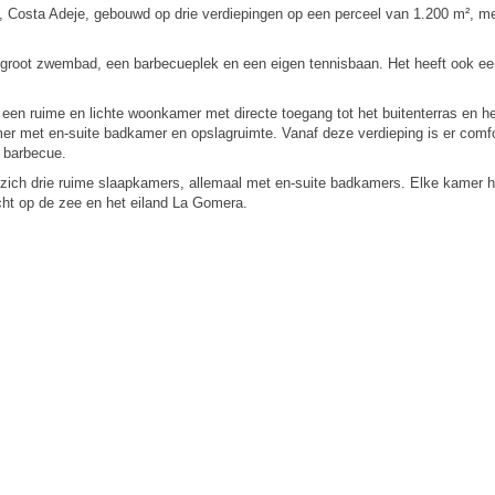
so, Costa Adeje, gebouwd op drie verdiepingen op een perceel van 1.200 m², 
n groot zwembad, een barbecueplek en een eigen tennisbaan. Het heeft ook e
.
een ruime en lichte woonkamer met directe toegang tot het buitenterras en het
r met en-suite badkamer en opslagruimte. Vanaf deze verdieping is er comfo
 barbecue.
ich drie ruime slaapkamers, allemaal met en-suite badkamers. Elke kamer he
icht op de zee en het eiland La Gomera.