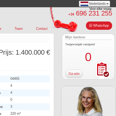
Nederlands
Voor elke vraag:
696 231 255
+34
WhatsApp
e
Team
Contact
Mijn kantoor
Toegevoegde vastgoed
Prijs:
1.400.000 €
0
Ga erin
04455
4
4
s
0
3
en
220 m²
e