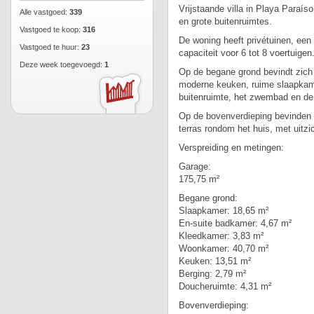
Vrijstaande villa in Playa Paraí
Alle vastgoed:
339
en grote buitenruimtes.
Vastgoed te koop:
316
De woning heeft privétuinen, ee
Vastgoed te huur:
23
capaciteit voor 6 tot 8 voertuigen
Deze week toegevoegd:
1
Op de begane grond bevindt zich 
moderne keuken, ruime slaapkame
buitenruimte, het zwembad en de
Op de bovenverdieping bevinden z
terras rondom het huis, met uitz
Verspreiding en metingen:
Garage:
175,75 m²
Begane grond:
Slaapkamer: 18,65 m²
En-suite badkamer: 4,67 m²
Kleedkamer: 3,83 m²
Woonkamer: 40,70 m²
Keuken: 13,51 m²
Berging: 2,79 m²
Doucheruimte: 4,31 m²
Bovenverdieping: