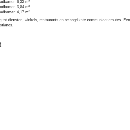
badkamer: 6,33 m²
badkamer: 3,84 m²
badkamer: 4,17 m²
 tot diensten, winkels, restaurants en belangrijkste communicatieroutes. Een
stianos.
t