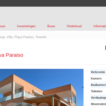
huur
Investeringen
Bouw
Onderhoud
Informati
koop, Villa, Playa Paraiso, Tenerife
ya Paraiso
Referentie
Kamers
Badkamer
Toiletten
Verdieping
Woonruimt