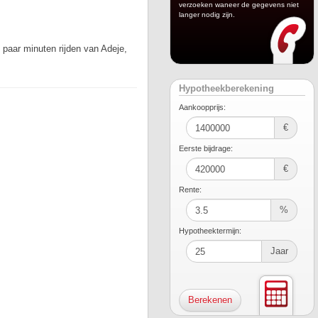
verzoeken waneer de gegevens niet
langer nodig zijn.
 paar minuten rijden van Adeje,
Hypotheekberekening
Aankoopprijs:
€
Eerste bijdrage:
€
Rente:
%
Hypotheektermijn:
Jaar