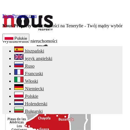
NousProperty.com
Nous Property
nieruchomości na Teneryfie - Twój mądry wybór
Polskie
Wyszukiwanie nieruchomości
hiszpański
język angielski
Ruso
Francuski
Włoski
Niemiecki
Polskie
Holenderski
Bułgarski