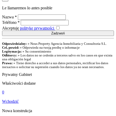
Le llamaremos lo antes posible
Nazwa
*
Teléfono
*
Akceptuję
politykę prywatności
Odpowiedzialny:
» Nous Property Agencia Inmobiliaria y Consultoria S.L.
Cel, powód:
» Odpowiedz na twoją prośbę o informacje
Legitymacja:
» Su consentimiento
Odbiorcy:
» Los datos no se cederán a terceros salvo en los casos en que exista
una obligación legal
Prawa:
» Tiene derecho a acceder a sus datos personales, rectificar los datos
inexactos o solicitar su supresión cuando los datos ya no sean necesarios.
Prywatny Gabinet
Właściwości dodane
0
Wchodzić
Nowa konstrukcja