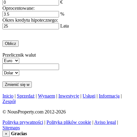
€
Oprocentowane:
%
Okres kredytu hipotecznego:
Lata
Przelicznik walut
Inicio
|
Sprzedaż
|
Wynaem
|
Inwestycje
|
Usługi
|
Informacja
|
Zespół
© NousProperty.com 2012-2026
Polityka prywatności
|
Polityka plików cookie
|
Aviso legal
|
Sitemaps
Gracias
×