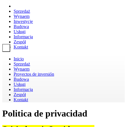
Sprzedaż
Wynaem
Inwestycje
Budowa
Usługi
Informacja
Zespół
Kontakt
Toggle navigation
Inicio
Sprzedaż
Wynaem
Proyectos de inversión
Budowa
Usługi
Informacja
Zespół
Kontakt
Politica de privacidad