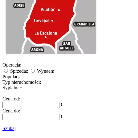
Operacja:
Sprzedaż
Wynaem
Populacja:
Typ nieruchomości:
Sypialnie:
Cena od:
€
Cena do:
€
Szukaj