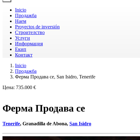
Inicio
Продажба
Наем
Proyectos de inversión
Строителство
Услуги
Информация
Екип
Контакт
Inicio
Продажба
Ферма Продава се, San Isidro, Tenerife
Цена:
735.000 €
Ферма Продава се
Tenerife
, Granadilla de Abona,
San Isidro