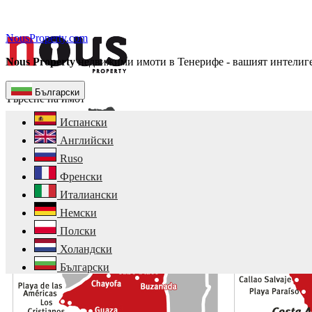
NousProperty.com
Nous Property
недвижими имоти в Тенерифе - вашият интелиг
Български
Търсене на имот
Испански
Английски
Ruso
Френски
Италиански
Немски
Полски
Холандски
Български