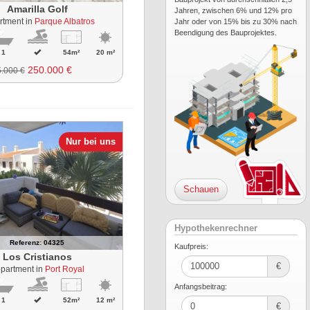
Amarilla Golf
Jahren, zwischen 6% und 12% pro
rtment in
Parque Albatros
Jahr oder von 15% bis zu 30% nach
Beendigung des Bauprojektes.
1
54m²
20 m²
250.000 €
.000 €
Nur bei uns
Schauen
Hypothekenrechner
Referenz: 04325
Kaufpreis:
Los Cristianos
€
partment in
Port Royal
Anfangsbeitrag:
1
52m²
12 m²
€