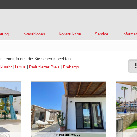
etung
Investitionen
Konstruktion
Service
Informat
n Teneriffa aus die Sie sehen moechten:
klusiv
|
Luxus
|
Reduzierter Preis
|
Embargo
Referenz: 04368