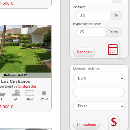
7.500 €
Zinssatz:
%
Hypothekenlaufzeit:
Jahre
Divisenrechner
Referenz: 04327
Los Cristianos
partment in
Cristian Sur
1
48m²
17 m²
5.000 €