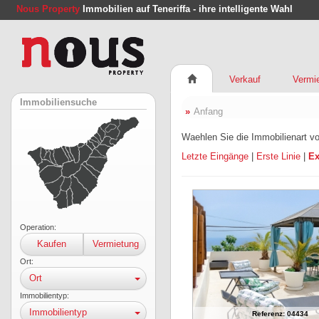
Nous Property
Immobilien auf Teneriffa - ihre intelligente Wahl
Verkauf
Vermi
Immobiliensuche
Anfang
Waehlen Sie die Immobilienart vo
Letzte Eingänge
|
Erste Linie
|
Ex
Operation:
Kaufen
Vermietung
Ort:
Ort
Immobilientyp:
Immobilientyp
Referenz: 04434