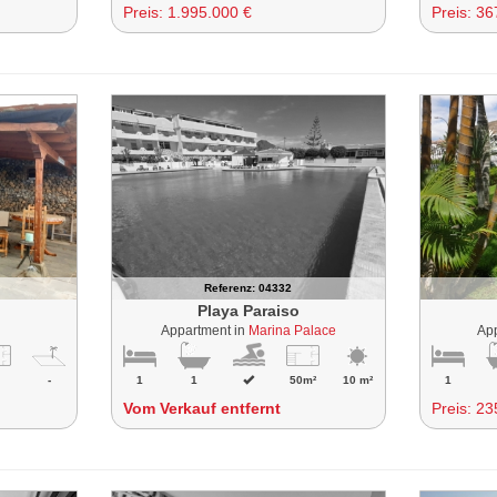
Preis:
1.995.000 €
Preis:
36
Referenz: 04332
Playa Paraiso
Appartment in
Marina Palace
Ap
-
1
1
50m²
10 m²
1
Vom Verkauf entfernt
Preis:
23