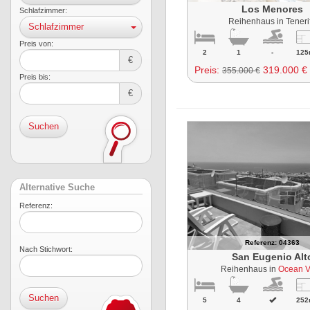
Los Menores
Schlafzimmer:
Reihenhaus in Teneri
Schlafzimmer
Preis von:
2
1
-
125
€
Preis:
319.000 €
355.000 €
Preis bis:
€
Suchen
Alternative Suche
Referenz:
Referenz: 04363
Nach Stichwort:
San Eugenio Alt
Reihenhaus in
Ocean 
5
4
252