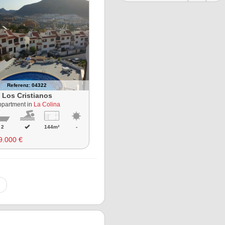
Referenz: 04322
Los Cristianos
ppartment in
La Colina
2
144m²
-
9.000 €
>