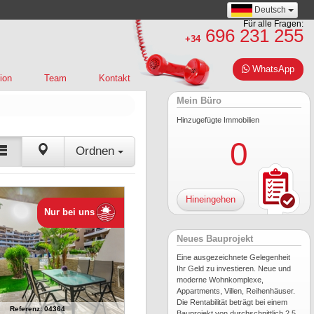
Deutsch
Für alle Fragen:
696 231 255
+34
WhatsApp
ion
Team
Kontakt
Mein Büro
Hinzugefügte Immobilien
0
Ordnen
Hineingehen
Nur bei uns
Neues Bauprojekt
Eine ausgezeichnete Gelegenheit
Ihr Geld zu investieren. Neue und
moderne Wohnkomplexe,
Appartments, Villen, Reihenhäuser.
Die Rentabilität beträgt bei einem
Referenz: 04364
Bauprojekt von durchschnittlich 2,5