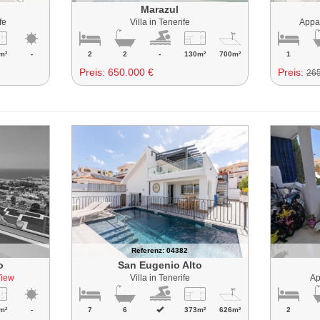
Marazul
fe
Villa in Tenerife
Appa
m²
-
2
2
-
130m²
700m²
1
Preis:
650.000 €
Preis:
265
Referenz: 04382
o
San Eugenio Alto
View
Villa in Tenerife
Ap
m²
-
7
6
373m²
626m²
2