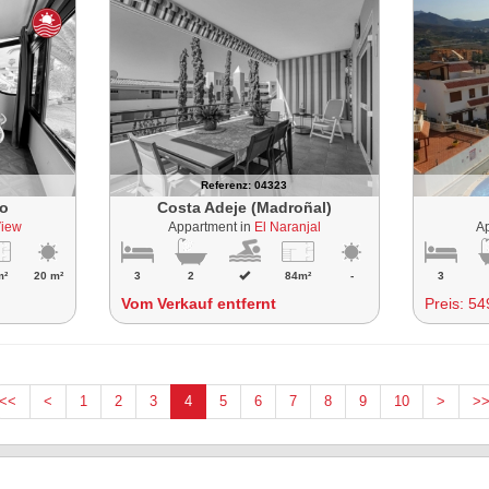
Referenz: 04323
io
Costa Adeje (Madroñal)
View
Appartment in
El Naranjal
A
m²
20 m²
3
2
84m²
-
3
Vom Verkauf entfernt
Preis:
54
<<
<
1
2
3
4
5
6
7
8
9
10
>
>