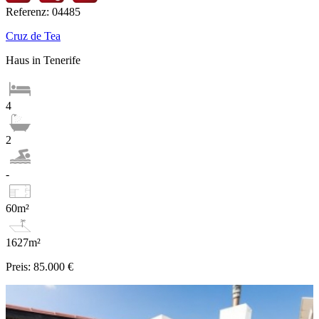
Referenz: 04485
Cruz de Tea
Haus in Tenerife
4
2
-
60m²
1627m²
Preis:
85.000 €