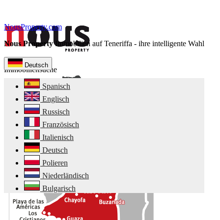
NousProperty.com
Nous Property
Immobilien auf Teneriffa - ihre intelligente Wahl
Deutsch
Immobiliensuche
Spanisch
Englisch
Russisch
Französisch
Italienisch
Deutsch
Polieren
Niederländisch
Bulgarisch