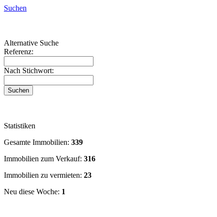
San Cristóbal de La Laguna
Suchen
San Miguel de Abona
Santa Cruz de la Palma
Santa Cruz de Tenerife
Alternative Suche
Santiago del Teide
Referenz:
Sauzal (El)
Tacoronte
Nach Stichwort:
Tanque (El)
Tazacorte
Vilaflor
Villa de Mazo
Statistiken
Gesamte Immobilien:
339
Immobilien zum Verkauf:
316
Immobilien zu vermieten:
23
Neu diese Woche:
1