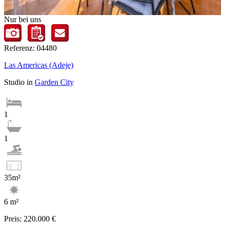
Nur bei uns
Referenz: 04480
Las Americas (Adeje)
Studio in
Garden City
1
1
35m²
6 m²
Preis:
220.000 €