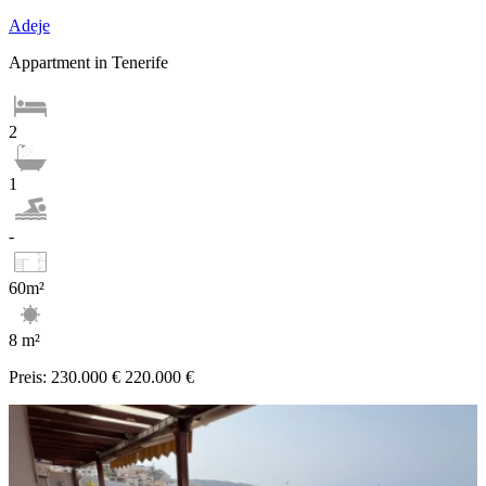
Adeje
Appartment in Tenerife
2
1
-
60m²
8 m²
Preis:
230.000 €
220.000 €