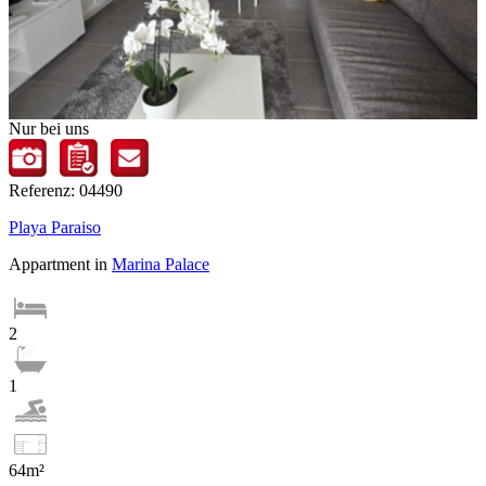
Nur bei uns
Referenz: 04490
Playa Paraiso
Appartment in
Marina Palace
2
1
64m²