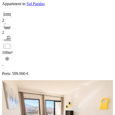
Appartment in
Sol Paraíso
2
2
100m²
-
Preis:
599.900 €