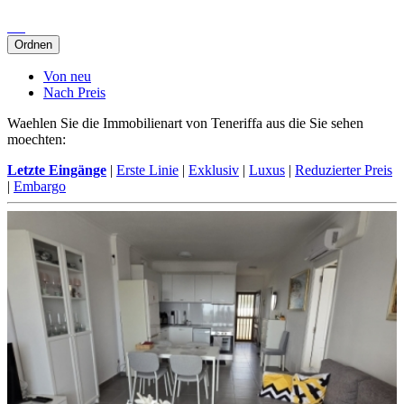
Ordnen
Von neu
Nach Preis
Waehlen Sie die Immobilienart von Teneriffa aus die Sie sehen
moechten:
Letzte Eingänge
|
Erste Linie
|
Exklusiv
|
Luxus
|
Reduzierter Preis
|
Embargo