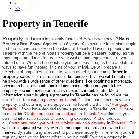
>
>>
Property in Tenerife
Property in Tenerife
, sounds fantastic! How do you buy it?
Nous
Property Real Estate Agency
has 6 years of experience in helping people
find their dream property on the island of Tenerife. Buying a property in
Tenerife with the help of
Nous Property
will be a pleasant journey, as the
most important things for us are your wishes and requirements of your
future home. We won´t be wasting your precious time, as here are lots of
ways to have fun instead! In time of your arrival, we will prepare a
selection of properties in Tenerife, which match your search.
Tenerife
property sales
, it is our main focus but besides this, we will be able to
help you with a wide range of other questions, like obtaining a mortgage,
opening a bank account, landlord insurance, letting out your future
property, repairs, advise on Spanish taxes, car rentals etc. More
information about
buying a property in Tenerife
can be found via the
link
“Guide to buying a property in Tenerife
”. Information about buying a
property and obtaining a mortgage can be found via the link
“Mortgage in
Tenerife”
. If you have decided to buy a property in Tenerife, you will have
to consider
“Costs and taxes for landlords in Tenerife”
, via this link you
can find information about all upcoming expenses! And of course,
all
“Costs and taxes you will incur when buying a property in Tenerife”
. Our
website is updated weekly with all the properties that are new on the
market
. By submitting a request to purchase property in Tenerife, you will
regularly receive the latest offers in your e-mail! Owning a property in