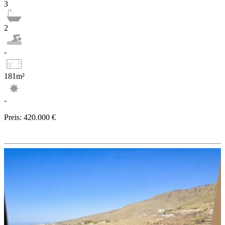
3
2
-
181m²
-
Preis:
420.000 €