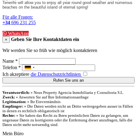
Tenerife will allow you to enjoy all year round good weather and numerous
beaches on the beautiful island of eternal spring!
Für alle Fragen:
+34
696 231 255
WhatsApp
Geben Sie Ihre Kontaktdaten ein
×
Wir werden Sie so früh wie möglich kontaktieren
Name
*
Telefon
*
Ich akzeptiere
die Datenschutzrichtlinien
Verantwortlich:
» Nous Property Agencia Inmobiliaria y Consultoria S.L.
Zweck:
» Anworten Sie auf Ihre Informationsanfrage
Legitimation:
» Ihr Einverständnis
Empfänger:
» Die Daten werden nicht an Dritte weitergegeben ausser in Fällen
in denen es rechtlich obligatorisch ist
Rechte:
» Sie haben das Recht zu Ihren persönlichen Daten zu gelangen, um
ungenaue Daten zu korrigieren oder die Entfernung dieser anzufragen, falls die
Daten nicht mehr notwendig sind.
Mein Büro