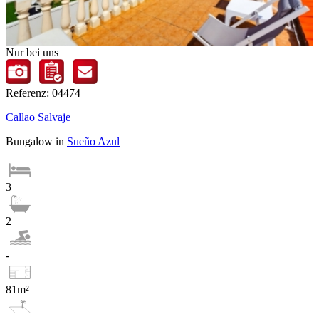
Nur bei uns
Referenz: 04474
Callao Salvaje
Bungalow in
Sueño Azul
3
2
-
81m²