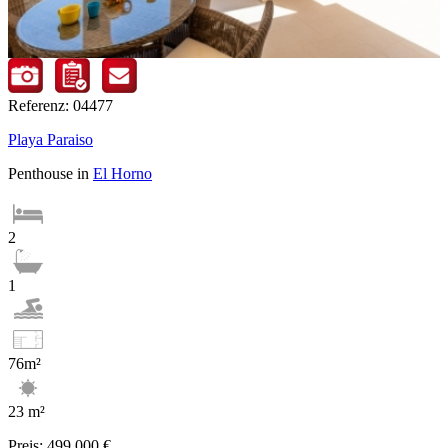
Referenz: 04477
Playa Paraiso
Penthouse in
El Horno
2
1
76m²
23 m²
Preis:
499.000 €