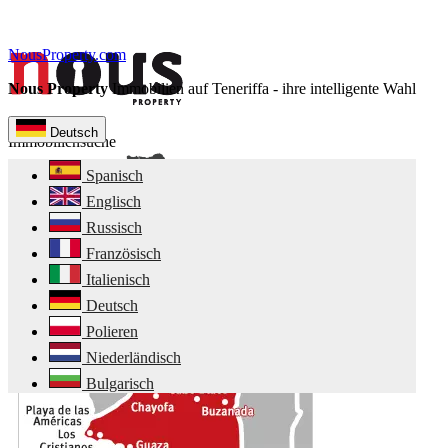
NousProperty.com
Nous Property
Immobilien auf Teneriffa - ihre intelligente Wahl
Deutsch
Immobiliensuche
Spanisch
Englisch
Russisch
Französisch
Italienisch
Deutsch
Polieren
Niederländisch
Bulgarisch