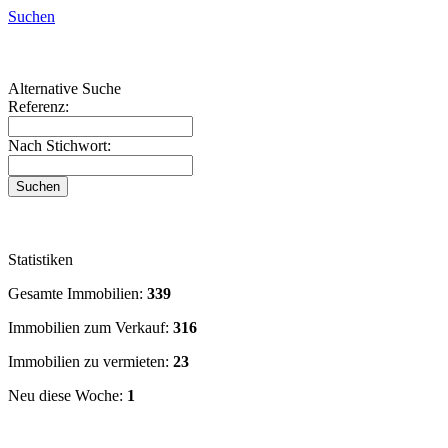
San Cristóbal de La Laguna
Suchen
San Miguel de Abona
Santa Cruz de la Palma
Santa Cruz de Tenerife
Alternative Suche
Santiago del Teide
Referenz:
Sauzal (El)
Tacoronte
Nach Stichwort:
Tanque (El)
Tazacorte
Vilaflor
Villa de Mazo
Statistiken
Gesamte Immobilien:
339
Immobilien zum Verkauf:
316
Immobilien zu vermieten:
23
Neu diese Woche:
1