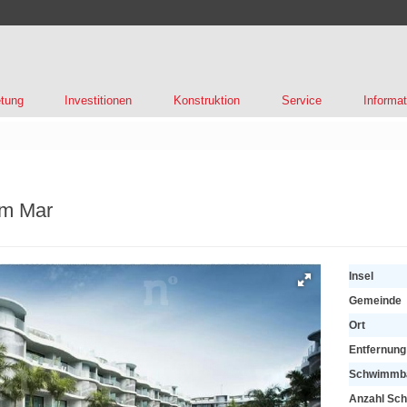
tung
Investitionen
Konstruktion
Service
Informat
lm Mar
Insel
Gemeinde
Ort
Entfernun
Schwimmb
Anzahl Sc