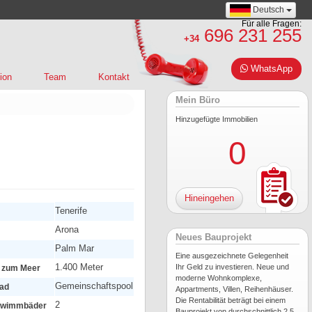
Deutsch
Für alle Fragen:
696 231 255
+34
WhatsApp
ion
Team
Kontakt
Mein Büro
Hinzugefügte Immobilien
0
Hineingehen
Tenerife
Arona
Neues Bauprojekt
Palm Mar
Eine ausgezeichnete Gelegenheit
1.400 Meter
Ihr Geld zu investieren. Neue und
g zum Meer
moderne Wohnkomplexe,
Gemeinschaftspool
ad
Appartments, Villen, Reihenhäuser.
Die Rentabilität beträgt bei einem
2
hwimmbäder
Bauprojekt von durchschnittlich 2,5