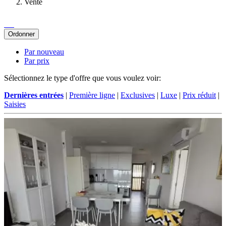
Vente
Ordonner
Par nouveau
Par prix
Sélectionnez le type d'offre que vous voulez voir:
Dernières entrées
|
Première ligne
|
Exclusives
|
Luxe
|
Prix ​​réduit
|
Saisies