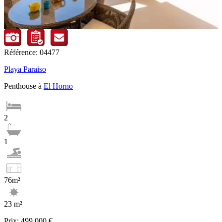
Référence: 04477
Playa Paraiso
Penthouse à
El Horno
2
1
76m²
23 m²
Prix:
499.000 €