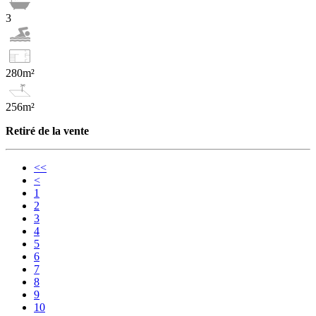
3
280m²
256m²
Retiré de la vente
<<
<
1
2
3
4
5
6
7
8
9
10