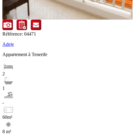
Référence: 04471
Adeje
Appartement à Tenerife
2
1
-
60m²
8 m²