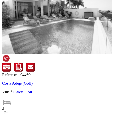
Référence: 04469
Costa Adeje (Golf)
Villa à
Caleta Golf
3