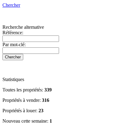
San Cristóbal de La Laguna
Chercher
San Miguel de Abona
Santa Cruz de la Palma
Santa Cruz de Tenerife
Recherche alternative
Santiago del Teide
Référence:
Sauzal (El)
Tacoronte
Par mot-clé:
Tanque (El)
Tazacorte
Vilaflor
Villa de Mazo
Statistiques
Toutes les propriétés:
339
Propriétés à vendre:
316
Propriétés à louer:
23
Nouveau cette semaine:
1