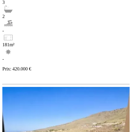
3
2
-
181m²
-
Prix:
420.000 €