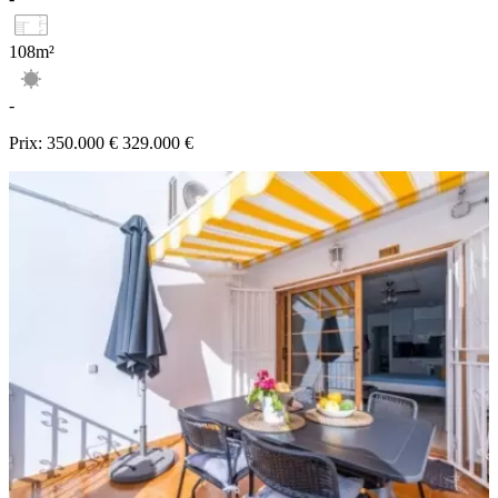
108m²
-
Prix:
350.000 €
329.000 €