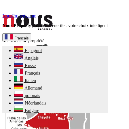
NousProperty.com
Nous Property
propriété Tenerife - votre choix intelligent
Français
Recherche de propriété
Espagnol
Anglais
Russe
Français
Italien
Allemand
polonais
Néerlandais
Bulgare