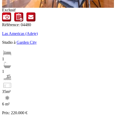
Exclusif
Référence: 04480
Las Americas (Adeje)
Studio à
Garden City
1
1
35m²
6 m²
Prix:
220.000 €