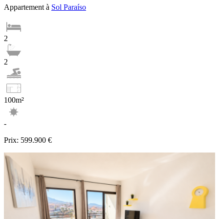
Appartement à
Sol Paraíso
2
2
100m²
-
Prix:
599.900 €