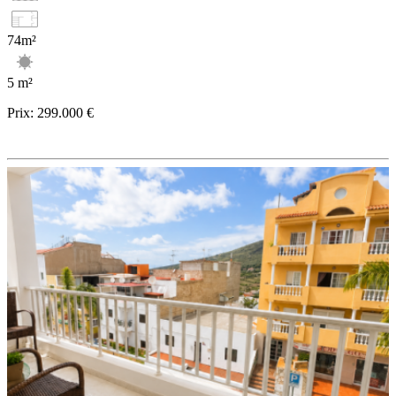
74m²
5 m²
Prix:
299.000 €