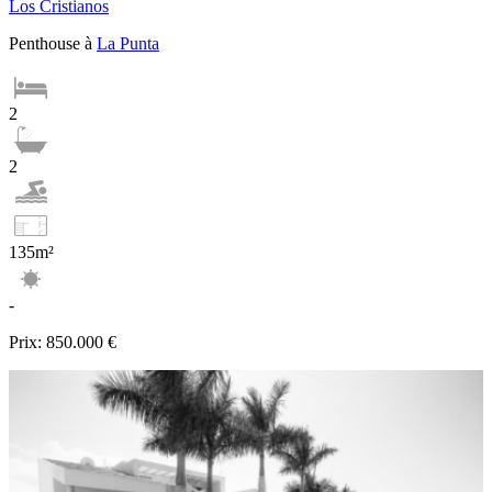
Los Cristianos
Penthouse à
La Punta
2
2
135m²
-
Prix:
850.000 €