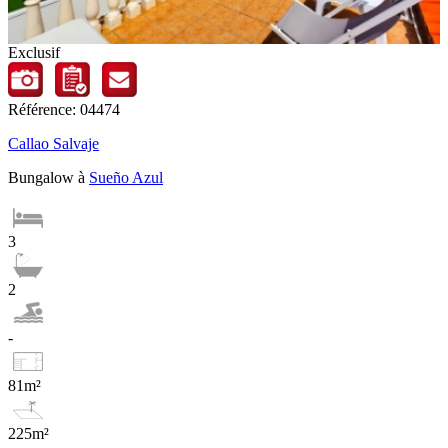
Exclusif
Référence: 04474
Callao Salvaje
Bungalow à
Sueño Azul
3
2
-
81m²
225m²