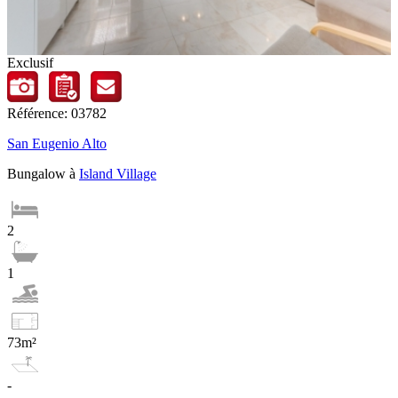
Exclusif
Référence: 03782
San Eugenio Alto
Bungalow à
Island Village
2
1
73m²
-