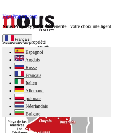
NousProperty.com
Nous Property
propriété Tenerife - votre choix intelligent
Français
Recherche de propriété
Espagnol
Anglais
Russe
Français
Italien
Allemand
polonais
Néerlandais
Bulgare