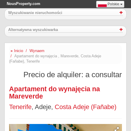
NousProperty.com
Polskie
Wyszukiwanie nieruchomości
Alternatywna wyszukiwarka
Inicio
Wynaem
Apartament do wynajęcia , Mareverde, Costa Adeje
(Fañabe), Tenerife
Precio de alquiler: a consultar
Apartament do wynajęcia na
Mareverde
Tenerife
, Adeje,
Costa Adeje (Fañabe)