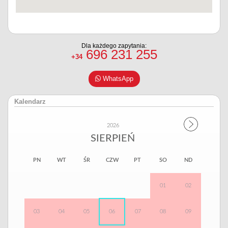
Dla każdego zapytania:
696 231 255
+34
WhatsApp
Kalendarz
2026
SIERPIEŃ
PN
WT
ŚR
CZW
PT
SO
ND
01
02
03
04
05
06
07
08
09