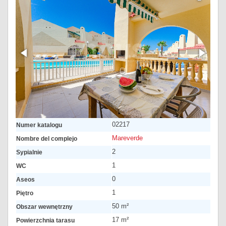
02217
Numer katalogu
Mareverde
Nombre del complejo
2
Sypialnie
1
WC
0
Aseos
1
Piętro
50 m²
Obszar wewnętrzny
17 m²
Powierzchnia tarasu