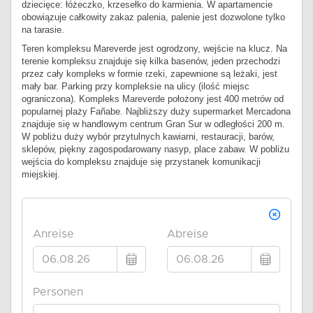
dziecięce: łóżeczko, krzesełko do karmienia. W apartamencie
obowiązuje całkowity zakaz palenia, palenie jest dozwolone tylko
na tarasie.
Teren kompleksu Mareverde jest ogrodzony, wejście na klucz. Na
terenie kompleksu znajduje się kilka basenów, jeden przechodzi
przez cały kompleks w formie rzeki, zapewnione są leżaki, jest
mały bar. Parking przy kompleksie na ulicy (ilość miejsc
ograniczona). Kompleks Mareverde położony jest 400 metrów od
popularnej plaży Fañabe. Najbliższy duży supermarket Mercadona
znajduje się w handlowym centrum Gran Sur w odległości 200 m.
W pobliżu duży wybór przytulnych kawiarni, restauracji, barów,
sklepów, piękny zagospodarowany nasyp, place zabaw. W pobliżu
wejścia do kompleksu znajduje się przystanek komunikacji
miejskiej.