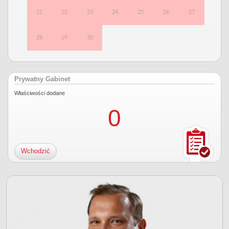
21
22
23
24
25
26
27
28
29
30
Prywatny Gabinet
Właściwości dodane
0
Wchodzić