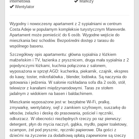
internetowa
Markizy
Wentylator
Wygodny i nowoczesny apartament z 2 sypialniami w centrum
Costa Adeje w popularnym kompleksie turystycznym Mareverde.
Apartament może pomieścić do 6 osób. Wygodne wejście do
mieszkania bez schodów. Bezpośredni dostęp z tarasu do
wspólnego basenu.
Szczegółowy opis apartamentu: główna sypialnia z łóżkiem
małżeńskim i TV, łazienka z prysznicem, druga mała sypialnia z 2
pojedynczymi łóżkami, kuchnia połączona z salonem,
wyposażona w sprzęt AGD: kuchenka, piekarnik, czajnik, ekspres
do kawy, toster, mikrofalówka , blender, lodówka. Są naczynia do
gotowania i jedzenia. W salonie rozkładana sofa dla 2 osób, stół,
telewizor z kanałami międzynarodowymi. Taras ze stołem
jadalnym z widokiem na basen i baldachimem.
Mieszkanie wyposażone jest w: bezpłatne Wi-Fi, pralkę,
zmywarkę, wentylatory, sejf z zamkiem szyfrowym, suszarkę do
włosów, żelazko i deskę do prasowania, pościel i ręczniki,
odkurzacz. W obecności niezbędnych rzeczy po raz pierwszy:
detergent, płyn do mycia naczyń, gąbka, mydło, papier toaletowy,
szampon, żel pod prysznic, ręczniki papierowe. Dla gości z
dziećmi na życzenie za dodatkową opłatą zapewnione są rzeczy