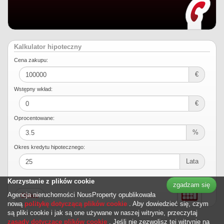
Kalkulator hipoteczny
Cena zakupu:
€
Wstępny wkład:
€
Oprocentowane:
%
Okres kredytu hipotecznego:
Lata
Korzystanie z plików cookie
zgadzam się
Agencja nieruchomości NousProperty opublikowała
nową
politykę dotyczącą plików cookie
. Aby dowiedzieć się, czym
są pliki cookie i jak są one używane w naszej witrynie, przeczytaj
zasady dotyczące plików cookie
. Jeśli nie zezwolisz tej witrynie na