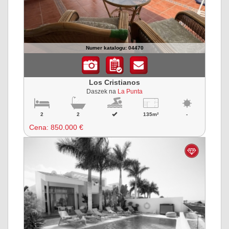
Numer katalogu: 04470
Los Cristianos
Daszek na
La Punta
2
2
135m²
-
Cena:
850.000 €