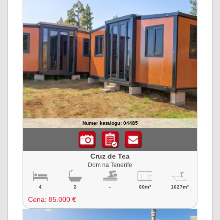
Numer katalogu: 04485
Cruz de Tea
Dom na Tenerife
4
2
-
60m²
1627m²
Cena:
85.000 €