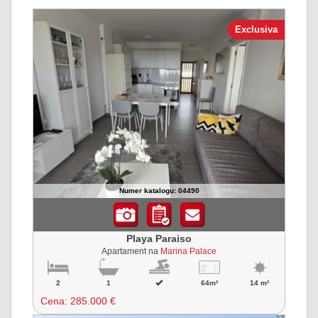
Exclusiva
Numer katalogu: 04490
Playa Paraiso
Apartament na
Marina Palace
2
1
64m²
14 m²
Cena:
285.000 €