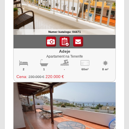
Numer katalogu: 04471
Adeje
Apartament na Tenerife
2
1
-
60m²
8 m²
Cena:
220.000 €
230.000 €