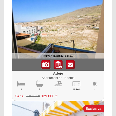
Numer katalogu: 04481
Adeje
Apartament na Tenerife
3
2
-
108m²
-
Cena:
329.000 €
350.000 €
Exclusiva