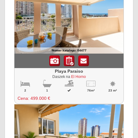
Numer katalogu: 04477
Playa Paraiso
Daszek na
El Horno
2
1
76m²
23 m²
Cena:
499.000 €