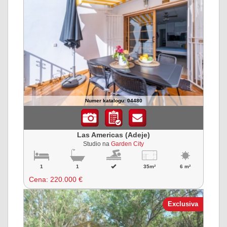
Numer katalogu: 04480
Las Americas (Adeje)
Studio na
Garden City
1
1
35m²
6 m²
Cena:
220.000 €
Exclusiva