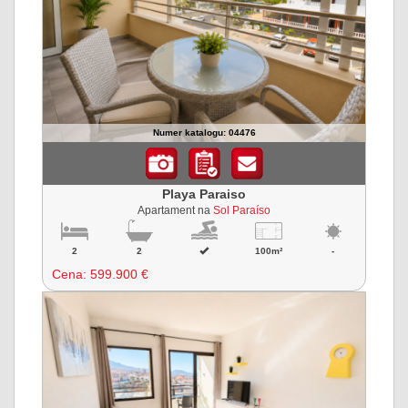
Numer katalogu: 04476
Playa Paraiso
Apartament na
Sol Paraíso
2
2
100m²
-
Cena:
599.900 €