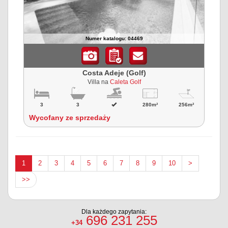
Numer katalogu: 04469
Costa Adeje (Golf)
Villa na
Caleta Golf
3
3
280m²
256m²
Wycofany ze sprzedaży
1
2
3
4
5
6
7
8
9
10
>
>>
Dla każdego zapytania:
696 231 255
+34