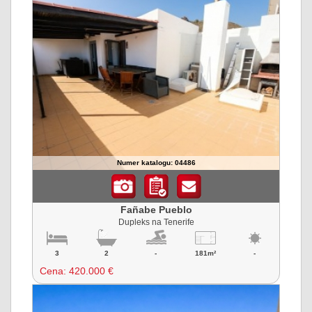
Numer katalogu: 04486
Fañabe Pueblo
Dupleks na Tenerife
3
2
-
181m²
-
Cena:
420.000 €