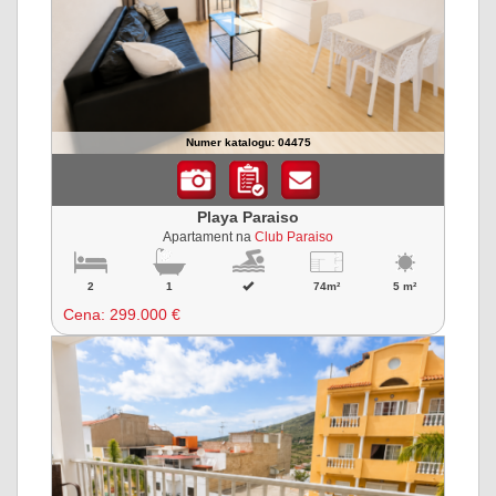
Numer katalogu: 04475
Playa Paraiso
Apartament na
Club Paraiso
2
1
74m²
5 m²
Cena:
299.000 €