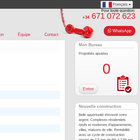
Français
Pour toute question:
671 072 623
+34
WhatsApp
on
Équipe
Contact
Mon Bureau
Propriétés ajoutées
0
Entrer
Nouvelle construction
Belle opportunité d'investir votre
argent. Complexes résidentiels
neufs et modernes d'appartements,
villas, maisons de ville. Rentabilité
avec un cycle de construction
moyen de 2,5 ans de 6% à 12% par