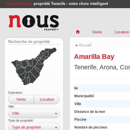
Nous Property
propriété Tenerife - votre choix intelligent
Vente
Location
Recherche de propriété
Accueil
Amarilla Bay
Tenerife, Arona, Cos
Ile
Opération:
Municipalité
Vente
Location
Ville
Ville:
Distance de la mer
Ville
Piscine
Type de propriété:
Type de propriété
Nombre de piscines