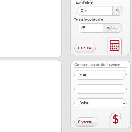
Taux d'intérêt:
%
Terme hypothécaire:
Années
Convertisseur de devises