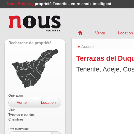
Nous Property
propriété Tenerife - votre choix intelligent
Vente
Location
Recherche de propriété
Accueil
Terrazas del Duqu
Tenerife, Adeje, Co
Opération:
Vente
Location
Ville:
Type de propriété:
Chambres:
Prix ​​minimum: