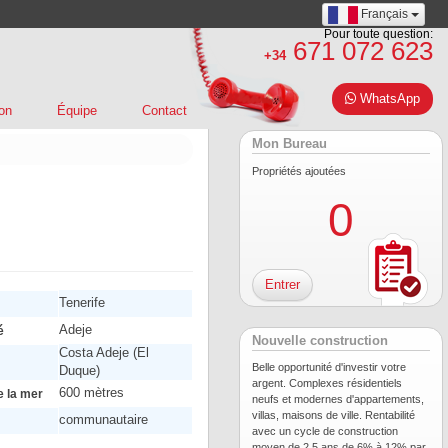
Français
Pour toute question:
671 072 623
+34
WhatsApp
on
Équipe
Contact
Mon Bureau
Propriétés ajoutées
0
Entrer
Tenerife
Adeje
é
Nouvelle construction
Costa Adeje (El
Belle opportunité d'investir votre
Duque)
argent. Complexes résidentiels
600 mètres
e la mer
neufs et modernes d'appartements,
villas, maisons de ville. Rentabilité
communautaire
avec un cycle de construction
moyen de 2,5 ans de 6% à 12% par