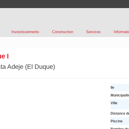
Investissements
Construction
Services
Informati
e I
sta Adeje (El Duque)
Ile
Municipalit
Ville
Distance d
Piscine
Nombre de