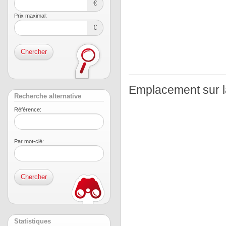
€
Prix ​​maximal:
€
Chercher
Emplacement sur l
Recherche alternative
Référence:
Par mot-clé:
Statistiques