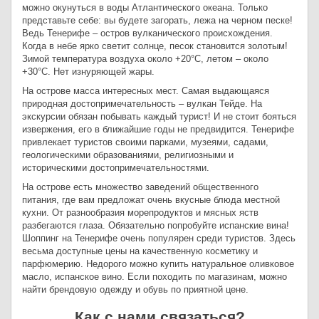
можно окунуться в воды Атлантического океана. Только
представьте себе: вы будете загорать, лежа на черном песке!
Ведь Тенерифе – остров вулканического происхождения.
Когда в небе ярко светит солнце, песок становится золотым!
Зимой температура воздуха около +20°С, летом – около
+30°С. Нет изнуряющей жары.
На острове масса интересных мест. Самая выдающаяся
природная достопримечательность – вулкан Тейде. На
экскурсии обязан побывать каждый турист! И не стоит бояться
извержения, его в ближайшие годы не предвидится. Тенерифе
привлекает туристов своими парками, музеями, садами,
геологическими образованиями, религиозными и
историческими достопримечательностями.
На острове есть множество заведений общественного
питания, где вам предложат очень вкусные блюда местной
кухни. От разнообразия морепродуктов и мясных яств
разбегаются глаза. Обязательно попробуйте испанские вина!
Шоппинг на Тенерифе очень популярен среди туристов. Здесь
весьма доступные цены на качественную косметику и
парфюмерию. Недорого можно купить натуральное оливковое
масло, испанское вино. Если походить по магазинам, можно
найти брендовую одежду и обувь по приятной цене.
Как с нами связаться?