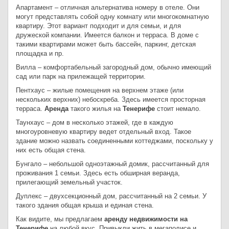
Апартамент – отличная альтернатива номеру в отеле. Они
могут представлять собой одну комнату или многокомнатную
квартиру. Этот вариант подходит и для семьи, и для
дружеской компании. Имеется балкон и терраса. В доме с
такими квартирами может быть бассейн, паркинг, детская
площадка и пр.
Вилла – комфортабельный загородный дом, обычно имеющий
сад или парк на прилежащей территории.
Пентхаус – жилые помещения на верхнем этаже (или
нескольких верхних) небоскреба. Здесь имеется просторная
терраса.
Аренда
такого жилья на
Тенерифе
стоит немало.
Таунхаус – дом в несколько этажей, где в каждую
многоуровневую квартиру ведет отдельный вход. Такое
здание можно назвать соединенными коттеджами, поскольку у
них есть общая стена.
Бунгало – небольшой одноэтажный домик, рассчитанный для
проживания 1 семьи. Здесь есть обширная веранда,
прилегающий земельный участок.
Дуплекс – двухсекционный дом, рассчитанный на 2 семьи. У
такого здания общая крыша и единая стена.
Как видите, мы предлагаем
аренду недвижимости на
Тенерифе
на любой вкус. Привыкли жить в мегаполисе и