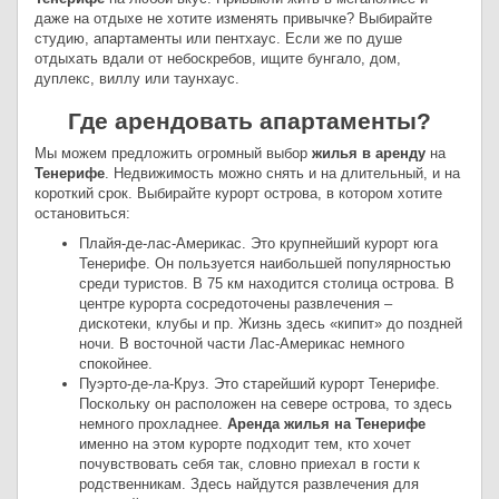
даже на отдыхе не хотите изменять привычке? Выбирайте
студию, апартаменты или пентхаус. Если же по душе
отдыхать вдали от небоскребов, ищите бунгало, дом,
дуплекс, виллу или таунхаус.
Где арендовать апартаменты?
Мы можем предложить огромный выбор
жилья в аренду
на
Тенерифе
. Недвижимость можно снять и на длительный, и на
короткий срок. Выбирайте курорт острова, в котором хотите
остановиться:
Плайя-де-лас-Америкас. Это крупнейший курорт юга
Тенерифе. Он пользуется наибольшей популярностью
среди туристов. В 75 км находится столица острова. В
центре курорта сосредоточены развлечения –
дискотеки, клубы и пр. Жизнь здесь «кипит» до поздней
ночи. В восточной части Лас-Америкас немного
спокойнее.
Пуэрто-де-ла-Круз. Это старейший курорт Тенерифе.
Поскольку он расположен на севере острова, то здесь
немного прохладнее.
Аренда жилья на Тенерифе
именно на этом курорте подходит тем, кто хочет
почувствовать себя так, словно приехал в гости к
родственникам. Здесь найдутся развлечения для