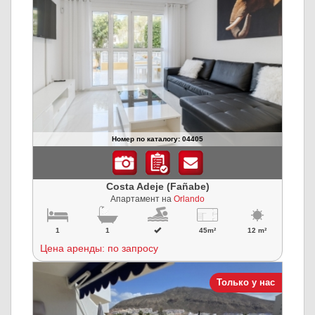
Номер по каталогу: 04405
Costa Adeje (Fañabe)
Апартамент на
Orlando
1
1
45m²
12 m²
Цена аренды: по запросу
Только у нас