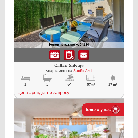
Номер по каталогу: 04184
Callao Salvaje
Апартамент на
Sueño Azul
1
1
57m²
17 m²
Цена аренды: по запросу
Только у нас