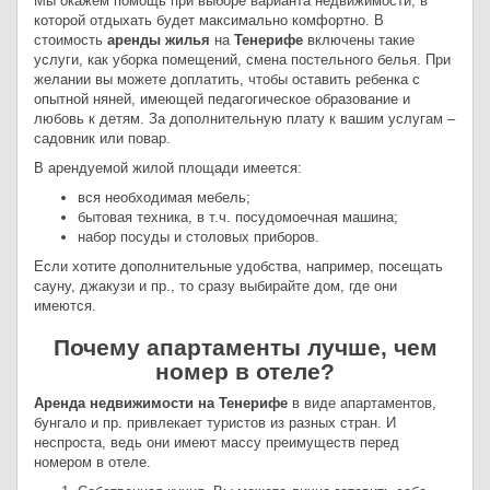
Мы окажем помощь при выборе варианта недвижимости, в
которой отдыхать будет максимально комфортно. В
стоимость
аренды жилья
на
Тенерифе
включены такие
услуги, как уборка помещений, смена постельного белья. При
желании вы можете доплатить, чтобы оставить ребенка с
опытной няней, имеющей педагогическое образование и
любовь к детям. За дополнительную плату к вашим услугам –
садовник или повар.
В арендуемой жилой площади имеется:
вся необходимая мебель;
бытовая техника, в т.ч. посудомоечная машина;
набор посуды и столовых приборов.
Если хотите дополнительные удобства, например, посещать
сауну, джакузи и пр., то сразу выбирайте дом, где они
имеются.
Почему апартаменты лучше, чем
номер в отеле?
Аренда недвижимости на Тенерифе
в виде апартаментов,
бунгало и пр. привлекает туристов из разных стран. И
неспроста, ведь они имеют массу преимуществ перед
номером в отеле.