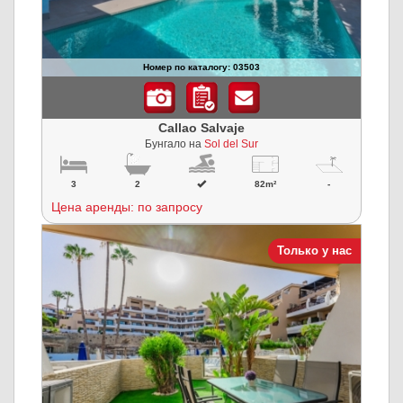
Номер по каталогу: 03503
Callao Salvaje
Бунгало на
Sol del Sur
3
2
82m²
-
Цена аренды: по запросу
Только у нас