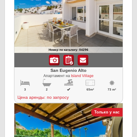
Номер по каталогу: 04296
San Eugenio Alto
Апартамент на
Island Village
3
2
65m²
73 m²
Цена аренды: по запросу
Только у нас