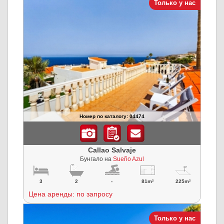
Только у нас
Номер по каталогу: 04474
Callao Salvaje
Бунгало на
Sueño Azul
3
2
-
81m²
225m²
Цена аренды: по запросу
Только у нас