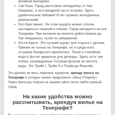
активной молодежи.
Сан-Хуан. Город распложен неподалеку от Лас-
Америкас, в юго-западной части острова. Здесь
удивительные пейзажи! И нет шумных молодежных
развлечений.
Лос-Кристианос. На этом курорте можно сполна
насладиться тишиной и покоем. Город находится на юге
Тенерифе. При желании вы можете дойти пешком до
Лас-Америкаса, гуляя по набережной.
Коста-Адехе. Это лучший курорт для отдыха с детьми.
Причем не только на Тенерифе, но и среди всех
островов Канарского архипелага. Тихая и спокойная
вода в бухтах идеальна для детворы. Здесь есть три
пляжа, награжденные Голубым флагом за чистоту
воды. Это Тройя I, Тройя II и Плайя-де-Фаньябе.
Это далеко не весь перечень курортов,
аренду жилья на
Тенерифе
в которых может предложить «Nous Property».
Через фильтры поиска на нашем сайте легко найти нужный
город.
На какие удобства можно
рассчитывать, арендуя жилье на
Тенерифе?