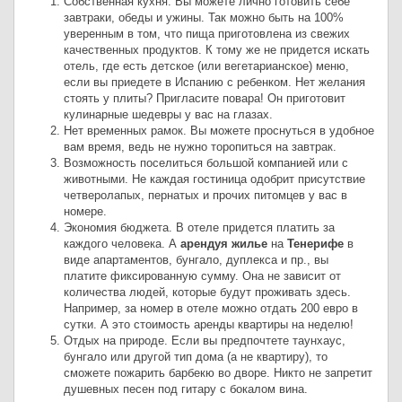
Собственная кухня. Вы можете лично готовить себе
завтраки, обеды и ужины. Так можно быть на 100%
уверенным в том, что пища приготовлена из свежих
качественных продуктов. К тому же не придется искать
отель, где есть детское (или вегетарианское) меню,
если вы приедете в Испанию с ребенком. Нет желания
стоять у плиты? Пригласите повара! Он приготовит
кулинарные шедевры у вас на глазах.
Нет временных рамок. Вы можете проснуться в удобное
вам время, ведь не нужно торопиться на завтрак.
Возможность поселиться большой компанией или с
животными. Не каждая гостиница одобрит присутствие
четверолапых, пернатых и прочих питомцев у вас в
номере.
Экономия бюджета. В отеле придется платить за
каждого человека. А
арендуя жилье
на
Тенерифе
в
виде апартаментов, бунгало, дуплекса и пр., вы
платите фиксированную сумму. Она не зависит от
количества людей, которые будут проживать здесь.
Например, за номер в отеле можно отдать 200 евро в
сутки. А это стоимость аренды квартиры на неделю!
Отдых на природе. Если вы предпочтете таунхаус,
бунгало или другой тип дома (а не квартиру), то
сможете пожарить барбекю во дворе. Никто не запретит
душевных песен под гитару с бокалом вина.