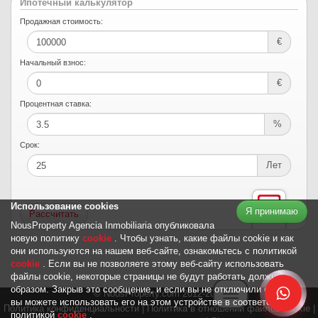
Ипотечный калькулятор
Продажная стоимость:
€
Начальный взнос:
€
Процентная ставка:
%
Срок:
Лет
Использование cookies
Я принимаю
NousProperty Agencia Inmobiliaria опубликовала
новую политику
cookie
. Чтобы узнать, какие файлы cookie и как
они используются на нашем веб-сайте, ознакомьтесь с политикой
cookie
. Если вы не позволяете этому веб-сайту использовать
файлы cookie, некоторые страницы не будут работать должным
образом. Закрыв это сообщение, и если вы не отключили cookies,
© NousProperty.com 2012-2026
Toggle navigation
вы можете использовать его на этом устройстве в соответствии с
Политика конфиденциальности
Главная
|
Продажа
|
Аренда
|
|
Инвестиции
Политика в отношении файлов cookie
|
Услуги
|
Информация
|
|
политикой
cookie
.