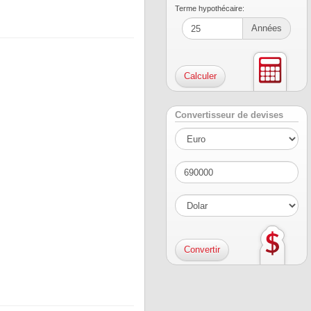
Terme hypothécaire:
Années
Convertisseur de devises