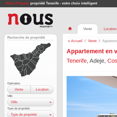
Nous Property
propriété Tenerife - votre choix intelligent
Vente
Location
Recherche de propriété
Accueil
Vente
Apparteme
Appartement en v
Tenerife
, Adeje,
Cos
Opération:
Vente
Location
Ville:
Ville
Type de propriété:
Type de propriété