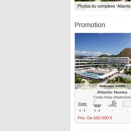
Photos du complexe 'Atlanti
Promotion
Référence: P0080
Atlantic Homes
Costa Adeje (Madroñal
1 - 3
1 - 2
-
-
Prix:
De 650.000 €