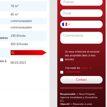
79 m²
45 m²
communautaire
communautaire
130 €/mois
aires
450 €/Année
Je veux m'inscrire et recevoir
des propriétés liées à mes
besoins
ise à
08-03-2023
J'accepte les
règles de
confidentialité
Responsable:
» Nous Property
Agencia Inmobiliaria y Consultoria
S.L.
Objectif:
» Répondre à votre