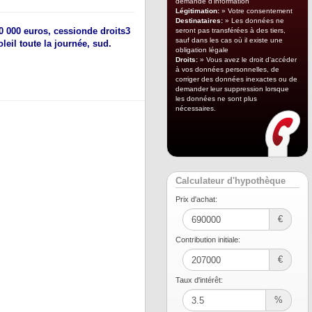
demande d'information
Légitimation:
» Votre consentement
Destinataires:
» Les données ne
 000 euros,
cession
de droits
3
seront pas transférées à des tiers,
sauf dans les cas où il existe une
leil toute la journée, sud.
obligation légale
Droits:
» Vous avez le droit d'accéder
à vos données personnelles, de
corriger des données inexactes ou de
demander leur suppression lorsque
les données ne sont plus
nécessaires.
Calculateur d'hypothèque
Prix ​​d'achat:
€
Contribution initiale:
€
Taux d'intérêt:
%