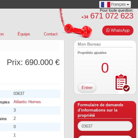
Français
Pour toute question:
671 072 623
+34
WhatsApp
on
Équipe
Contact
Mon Bureau
Propriétés ajoutées
Prix:
690.000 €
0
Entrer
03637
Atlantic Homes
mplex
Formulaire de demande
3
d'informations sur la
propriété
2
ains
0
1