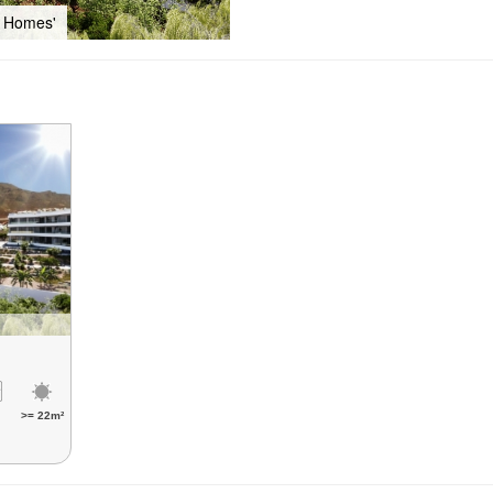
c Homes'
)
>= 22m²