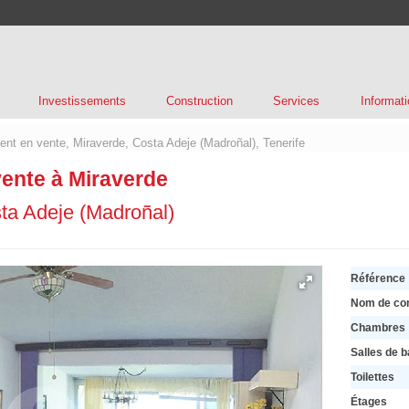
Investissements
Construction
Services
Informati
nt en vente, Miraverde, Costa Adeje (Madroñal), Tenerife
ente à Miraverde
ta Adeje (Madroñal)
Référence
Nom de co
Chambres
Salles de b
Toilettes
Étages