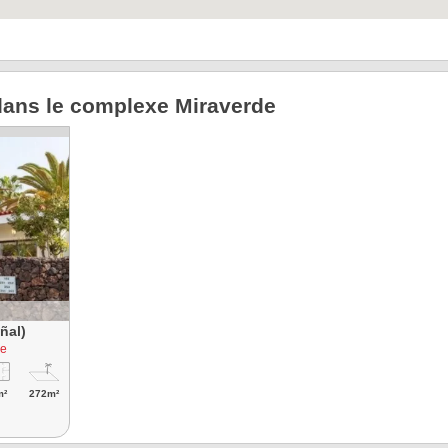
dans le complexe Miraverde
ñal)
de
m²
272m²