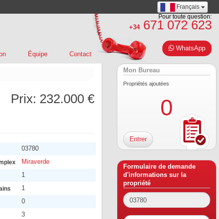
Français
Pour toute question:
671 072 623
+34
WhatsApp
on
Équipe
Contact
Mon Bureau
Propriétés ajoutées
Prix:
232.000 €
0
Entrer
03780
Miraverde
mplex
Formulaire de demande
1
d'informations sur la
propriété
1
ains
0
3