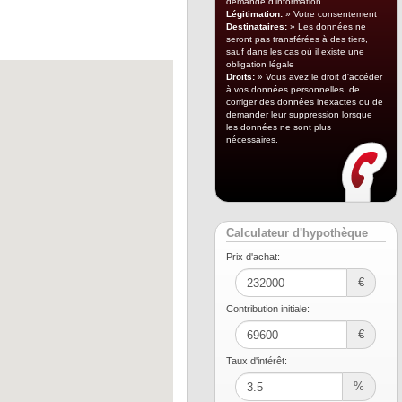
demande d'information
Légitimation:
» Votre consentement
Destinataires:
» Les données ne
seront pas transférées à des tiers,
sauf dans les cas où il existe une
obligation légale
Droits:
» Vous avez le droit d'accéder
à vos données personnelles, de
corriger des données inexactes ou de
demander leur suppression lorsque
les données ne sont plus
nécessaires.
Calculateur d'hypothèque
Prix ​​d'achat:
€
Contribution initiale:
€
Taux d'intérêt:
%