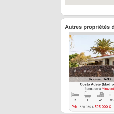
Autres propriétés 
Référence: 04229
Costa Adeje (Madro
Bungalow à
Miraver
2
2
72
Prix:
525.000 €
529.950 €