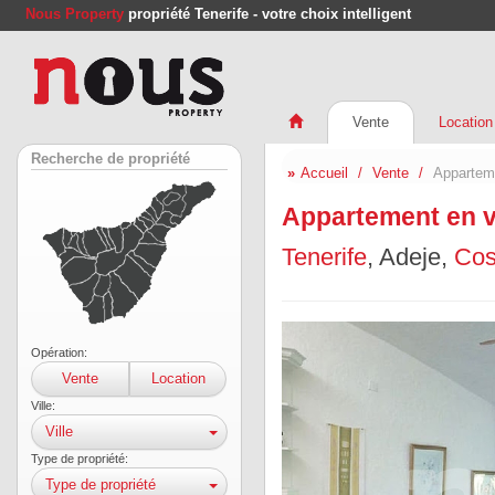
Nous Property
propriété Tenerife - votre choix intelligent
Vente
Location
Recherche de propriété
Accueil
Vente
Apparteme
Appartement en v
Tenerife
, Adeje,
Cos
Opération:
Vente
Location
Ville:
Ville
Type de propriété:
Type de propriété