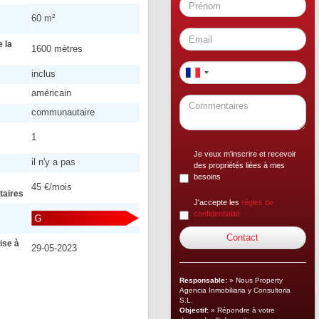
60 m²
 la
1600 mètres
inclus
américain
communautaire
1
Je veux m'inscrire et recevoir
il n'y a pas
des propriétés liées à mes
besoins
45 €/mois
aires
J'accepte les
règles de
confidentialité
ise à
29-05-2023
Responsable:
» Nous Property
Agencia Inmobiliaria y Consultoria
S.L.
Objectif:
» Répondre à votre