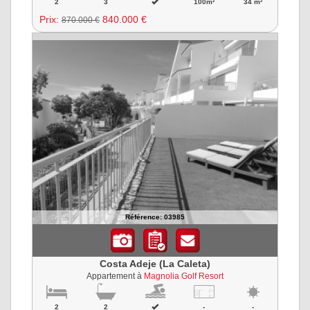
2
3
100m²
34 m²
Prix:
840.000 €
870.000 €
Référence: 03985
Costa Adeje (La Caleta)
Appartement à
Magnolia Golf Resort
2
2
-
-