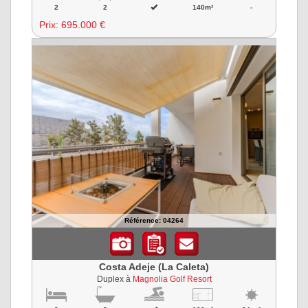
2
2
140m²
-
Prix:
695.000 €
Référence: 04264
Costa Adeje (La Caleta)
Duplex à
Magnolia Golf Resort