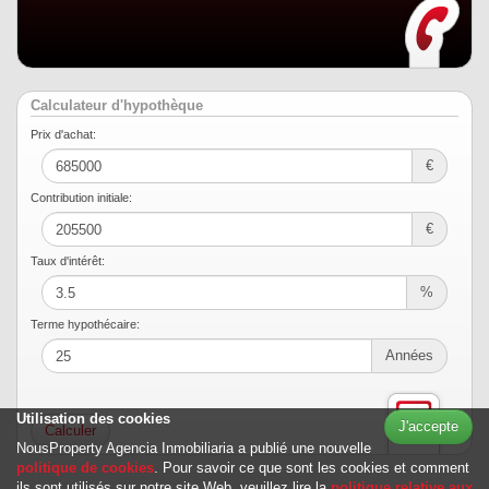
Calculateur d'hypothèque
Prix ​​d'achat:
€
Contribution initiale:
€
Taux d'intérêt:
%
Terme hypothécaire:
Années
Utilisation des cookies
J'accepte
NousProperty Agencia Inmobiliaria a publié une nouvelle
politique de cookies
. Pour savoir ce que sont les cookies et comment
ils sont utilisés sur notre site Web, veuillez lire la
politique relative aux