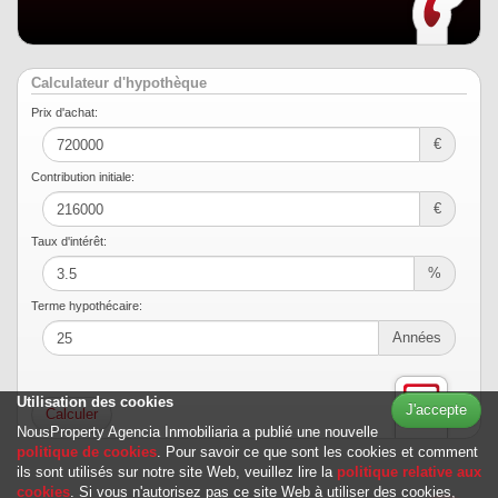
Calculateur d'hypothèque
Prix ​​d'achat:
€
Contribution initiale:
€
Taux d'intérêt:
%
Terme hypothécaire:
Années
Utilisation des cookies
J'accepte
NousProperty Agencia Inmobiliaria a publié une nouvelle
politique de cookies
. Pour savoir ce que sont les cookies et comment
ils sont utilisés sur notre site Web, veuillez lire la
politique relative aux
cookies
. Si vous n'autorisez pas ce site Web à utiliser des cookies,