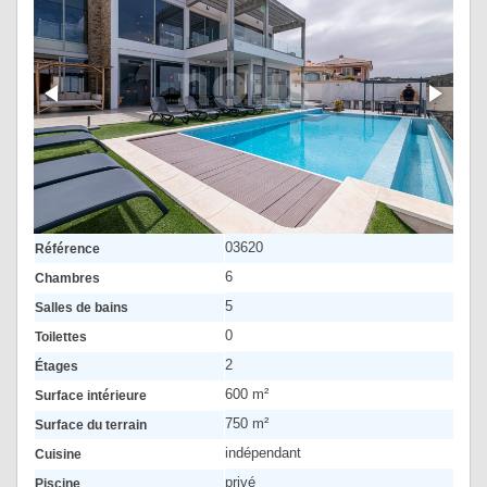
03620
Référence
6
Chambres
5
Salles de bains
0
Toilettes
2
Étages
600 m²
Surface intérieure
750 m²
Surface du terrain
indépendant
Cuisine
privé
Piscine