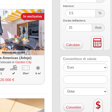
Interessi:
%
In esclusiva
Durata dell'ipoteca:
Anni
Riferimento: 04480
s Americas (Adeje)
Convertitore di valuta
olocale in
Garden City
1
35m²
6 m²
220.000 €