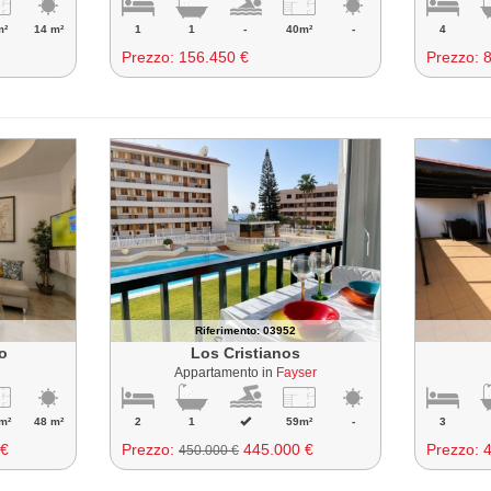
m²
14 m²
1
1
-
40m²
-
4
Prezzo:
156.450 €
Prezzo:
8
Riferimento: 03952
lo
Los Cristianos
Appartamento in
Fayser
m²
48 m²
2
1
59m²
-
3
 €
Prezzo:
445.000 €
Prezzo:
450.000 €