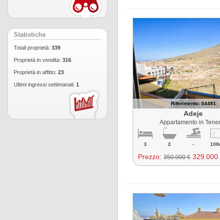
Statistiche
Totali proprietà:
339
Proprietà in vendita:
316
Proprietà in affitto:
23
Ultimi ingressi settimanali:
1
Riferimento: 04481
Adeje
Appartamento in Tener
3
2
-
108
Prezzo:
329.000
350.000 €