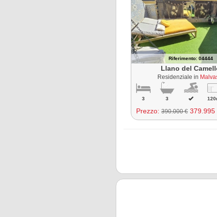
Riferimento: 04444
Llano del Camel
Residenziale in
Malva
3
3
120
Prezzo:
379.995
390.000 €