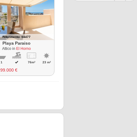
Riferimento: 04477
Playa Paraiso
Attico in
El Horno
1
76m²
23 m²
499.000 €