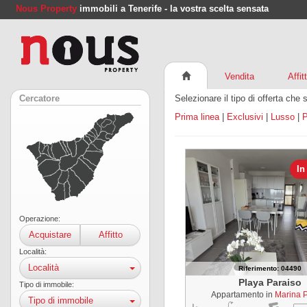
Nous Property
immobili a Tenerife - la vostra scelta sensata
Vendita
Affit
Selezionare il tipo di offerta che 
Cercatore
Prima linea
|
Exclusivi
|
Lusso
|
P
In
Operazione:
Acquistare
Affitto
Località:
Località
Riferimento: 04490
Playa Paraiso
Tipo di immobile:
Appartamento in
Marina 
Tipo di immobile