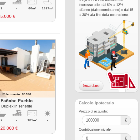
interesse utile, dal 6% al 12%
2
-
60m²
1627m²
all'anno (dal secondo anno) o dal 15
al 30% alla fine della costruzione.
5.000 €
Guardare
Riferimento: 04486
Fañabe Pueblo
Calcolo ipotecario
Duplex in Tenerife
Prezzo di acquisto:
€
2
-
181m²
-
420.000 €
Contribuzione iniciale:
€