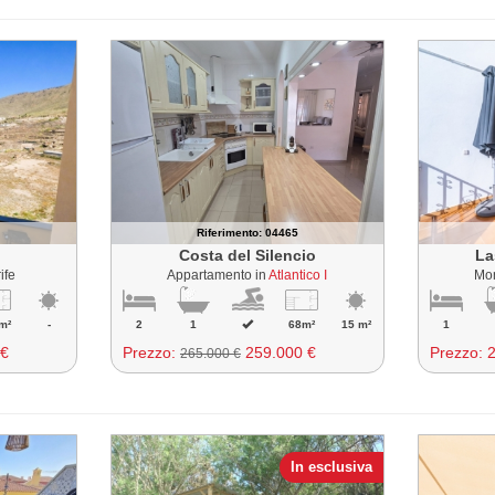
Riferimento: 04465
Costa del Silencio
La
ife
Appartamento in
Atlantico I
Mon
m²
-
2
1
68m²
15 m²
1
 €
Prezzo:
259.000 €
Prezzo:
265.000 €
In esclusiva