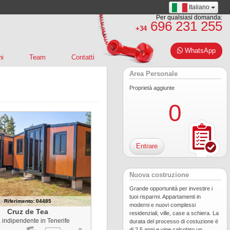
Italiano
Per qualsiasi domanda:
696 231 255
+34
WhatsApp
ni
Team
Contatti
Area Personale
Proprietà aggiunte
0
Entrare
Nuova costruzione
Grande opportunità per investire i
tuoi risparmi. Appartamenti in
Riferimento: 04485
moderni e nuovi complessi
Cruz de Tea
residenziali, ville, case a schiera. La
 indipendente in Tenerife
durata del processo di costuzione ë
di 2,5 anni e vine calcolato un