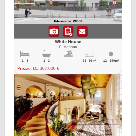
Riferimento: P0086
White House
El Medano
1 - 3
1 - 2
-
53 - 96m²
12 - 150m²
Prezzo:
Da 307.000 €