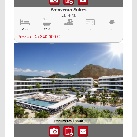
Sotavento Suites
La Tejita
2 - 3
>= 2
-
-
-
Prezzo:
Da 340.000 €
Riferimento: P0080