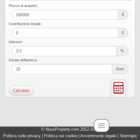
Prezzo di acquisto:
€
Contribuzione iniciale:
€
Interessi:
%
Durata dell'ipoteca:
Anni
Toggle navigation
© NousProperty.com 2012-2026
Iniziazione
|
Vendita
|
Affitto
|
Investimenti
|
Servizi
|
Informazioni
|
Politica sulla privacy
|
Politica sui cookie
|
Avvertimento legale
|
Sitemaps
Team