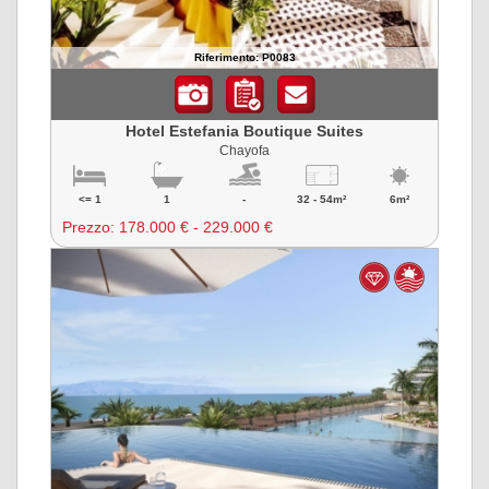
Riferimento: P0083
Hotel Estefania Boutique Suites
Chayofa
<= 1
1
-
32 - 54m²
6m²
Prezzo:
178.000 € - 229.000 €