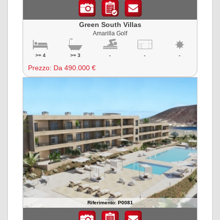
Green South Villas
Amarilla Golf
>= 4
>= 3
-
-
-
Prezzo:
Da 490.000 €
Riferimento: P0081