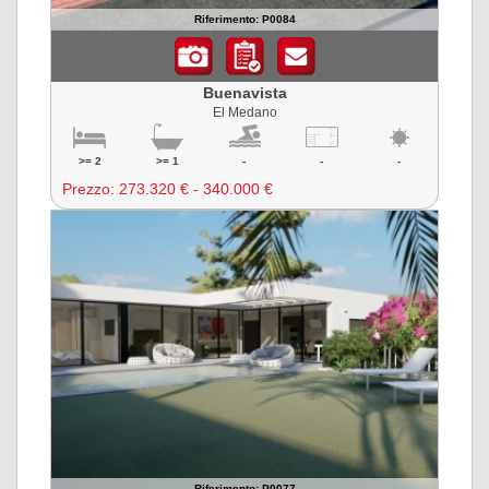
Riferimento: P0084
Buenavista
El Medano
>= 2
>= 1
-
-
-
Prezzo:
273.320 € - 340.000 €
Riferimento: P0077