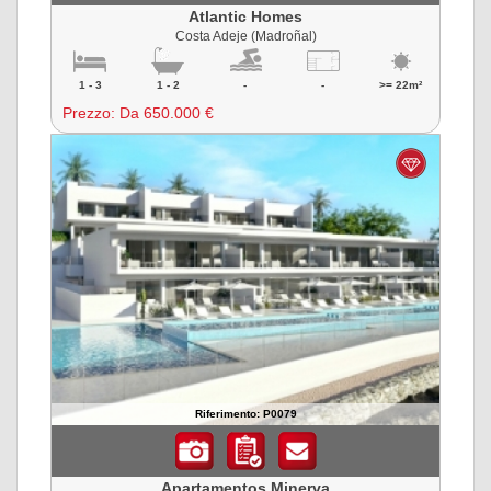
Atlantic Homes
Costa Adeje (Madroñal)
1 - 3
1 - 2
-
-
>= 22m²
Prezzo:
Da 650.000 €
Riferimento: P0079
Apartamentos Minerva