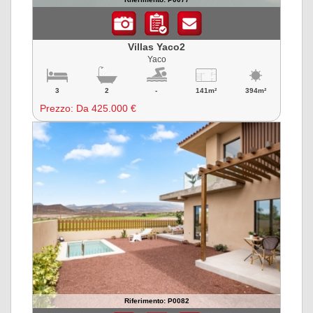
Villas Yaco2
Yaco
3
2
-
141m²
394m²
Prezzo:
Da 425.000 €
Riferimento: P0082