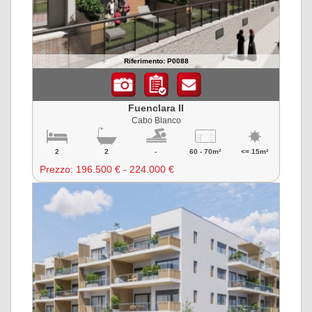
Riferimento: P0088
Fuenclara II
Cabo Blanco
2
2
-
60 - 70m²
<= 15m²
Prezzo:
196.500 € - 224.000 €