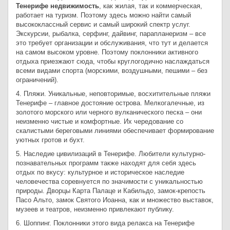
Тенерифе недвижимость
, как жилая, так и коммерческая,
работает на туризм. Поэтому здесь можно найти самый
высококлассный сервис и самый широкий спектр услуг.
Экскурсии, рыбалка, серфинг, дайвинг, парапланеризм – все
это требует организации и обслуживания, что тут и делается
на самом высоком уровне. Поэтому поклонники активного
отдыха приезжают сюда, чтобы круглогодично наслаждаться
всеми видами спорта (морскими, воздушными, пешими – без
ограничений).
4. Пляжи. Уникальные, неповторимые, восхитительные пляжи
Тенерифе – главное достояние острова. Мелкогалечные, из
золотого морского или черного вулканического песка – они
неизменно чистые и комфортные. Их чередование со
скалистыми береговыми линиями обеспечивает формирование
уютных гротов и бухт.
5. Наследие цивилизаций в Тенерифе. Любители культурно-
познавательных программ также находят для себя здесь
отдых по вкусу: культурное и историческое наследие
человечества соревнуется по значимости с уникальностью
природы. Дворцы Карта Палаце и Кабильдо, замок-крепость
Пасо Альто, замок Святого Иоанна, как и множество выставок,
музеев и театров, неизменно привлекают публику.
6. Шоппинг. Поклонники этого вида релакса на Тенерифе