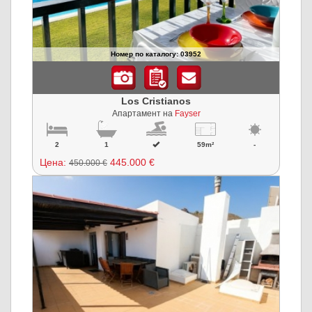
Номер по каталогу: 03952
Los Cristianos
Апартамент на
Fayser
2
1
59m²
-
Цена:
445.000 €
450.000 €