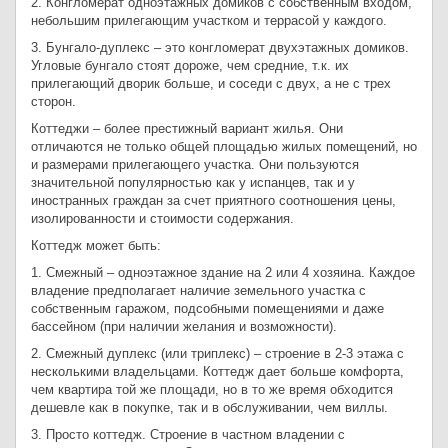
2. Конгломерат одноэтажных домиков с собственным входом,
небольшим прилегающим участком и террасой у каждого.
3. Бунгало-дуплекс – это конгломерат двухэтажных домиков.
Угловые бунгало стоят дороже, чем средние, т.к. их
прилегающий дворик больше, и соседи с двух, а не с трех
сторон.
Коттеджи – более престижный вариант жилья. Они
отличаются не только общей площадью жилых помещений, но
и размерами прилегающего участка. Они пользуются
значительной популярностью как у испанцев, так и у
иностранных граждан за счет приятного соотношения цены,
изолированности и стоимости содержания.
Коттедж может быть:
1. Смежный – одноэтажное здание на 2 или 4 хозяина. Каждое
владение предполагает наличие земельного участка с
собственным гаражом, подсобными помещениями и даже
бассейном (при наличии желания и возможности).
2. Смежный дуплекс (или триплекс) – строение в 2-3 этажа с
несколькими владельцами. Коттедж дает больше комфорта,
чем квартира той же площади, но в то же время обходится
дешевле как в покупке, так и в обслуживании, чем виллы.
3. Просто коттедж. Строение в частном владении с