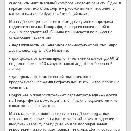
обеспечить максимальный комфорт каждому клиенту. Один из
параметров такого комфорта – русскоязычный персонал, с
которым вам легко будет найти общий язык.
Мы подберем для вас самые выгодные условия
продажи
недвижимости на Тенерифе
, исходя из ваших целей и
личных предпочтений. Обычно принимаются во внимание
следующие параметры:
•
недвижимость
на
Тенерифе
стоимостью от 500 тыс. евро
дает владельцу ВНЖ в
Испании
;
• для дохода от аренды предпочтительнее квартиры до 60 м²
не далее, чем в 5-10 минутах пешей ходьбы от береговой
линии;
• для дохода от коммерческой недвижимости
предпочтительнее административные центры и транспортные
узлы и т.п.
Подробнее о предпочтительных параметрах
недвижимости
на Тенерифе
вы можете узнать от наших специалистов и из
отзывов
наших клиентов.
Мы оказываем помощь не только в подборе квадратных
метров, но и в поиске выгодных условий. Кому-то удобнее
выкупить квартиру сразу (обычно для долговременной
инвестиции), а кто-то ищет вариант ипотеки. Для иностранных