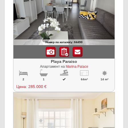
Номер по каталогу: 04490
Playa Paraiso
Апартамент на
Marina Palace
2
1
64m²
14 m²
Цена:
285.000 €