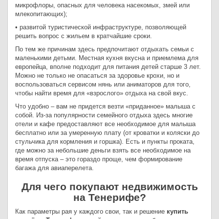
микрофлоры, опасных для человека насекомых, змей или
млекопитающих);
• развитой туристической инфраструктуре, позволяющей
решить вопрос с жильем в кратчайшие сроки.
По тем же причинам здесь предпочитают отдыхать семьи с
маленькими детьми. Местная кухня вкусна и приемлема для
европейца, вполне подходит для питания детей старше 3 лет.
Можно не только не опасаться за здоровье крохи, но и
воспользоваться сервисом нянь или аниматоров для того,
чтобы найти время для «взрослого» отдыха на свой вкус.
Что удобно – вам не придется везти «приданное» малыша с
собой. Из-за популярности семейного отдыха здесь многие
отели и кафе предоставляют все необходимое для малыша
бесплатно или за умеренную плату (от кроватки и коляски до
стульчика для кормления и горшка). Есть и пункты проката,
где можно за небольшие деньги взять все необходимое на
время отпуска – это гораздо проще, чем формирование
багажа для авиаперелета.
Для чего покупают недвижимость
на Тенерифе?
Как параметры рая у каждого свои, так и решение
купить