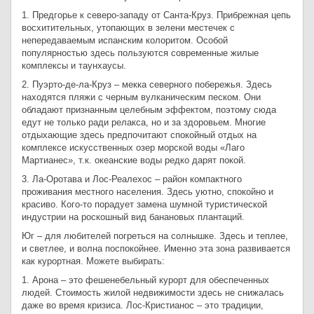
1. Предгорье к северо-западу от Санта-Круз. Прибрежная цепь
восхитительных, утопающих в зелени местечек с
непередаваемым испанским колоритом. Особой
популярностью здесь пользуются современные жилые
комплексы и таунхаусы.
2. Пуэрто-де-ла-Круз – мекка северного побережья. Здесь
находятся пляжи с черным вулканическим песком. Они
обладают признанным целебным эффектом, поэтому сюда
едут не только ради релакса, но и за здоровьем. Многие
отдыхающие здесь предпочитают спокойный отдых на
комплексе искусственных озер морской воды «Лаго
Мартианес», т.к. океанские воды редко дарят покой.
3. Ла-Оротава и Лос-Реалехос – район компактного
проживания местного населения. Здесь уютно, спокойно и
красиво. Кого-то порадует замена шумной туристической
индустрии на роскошный вид банановых плантаций.
Юг – для любителей погреться на солнышке. Здесь и теплее,
и светлее, и волна поспокойнее. Именно эта зона развивается
как курортная. Можете выбирать:
1. Арона – это фешенебельный курорт для обеспеченных
людей. Стоимость жилой недвижимости здесь не снижалась
даже во время кризиса. Лос-Кристианос – это традиции,