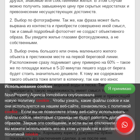
друзья, знакомые или собственники жилья. В этом случае
можно получить завышенную цену при скрытых недостатках и
превознесении несуществующих достоинств.
2. Выбор по фотографиям. Так же, как фраза может быть
вырвана из контекста и приобрести совершенно иной смысл,
так и самый подробный фотоотчет не создаст объективного
образа. Вы увидите жилье глазами фотохудожника, а не
собственными.
3. Выбор очень большого или очень маленького жилого
объекта в престижном месте на первой береговой линии.
Расположение сразу поднимает цену примерно на 60% – такое
же по площади жилье в 5-10 минутах пешего хода от берега
будет стоить значительно дешевле. К тому же содержание
такого объекта тоже влетит в копеечку, так как его износ
ускорен воздействием морской воды и песка. Так что
Использование cookies
Я принимаю
приобретать такую недвижимость имеет смысл только под
NousProperty Agencia Inmobiliaria опубликовала
успешный бизнес, обеспечивающий содержание и приносящий
новую политику
cookie
. Чтобы узнать, какие файлы cookie и как
доход.
они используются на нашем веб-сайте, ознакомьтесь с политикой
4. Отказ от профессионального юридического сопровождения
cookie
. Если вы не позволяете этому веб-сайту использовать
сделки. Даже если вы хорошо знаете испанский язык и
файлы cookie, некоторые страницы не будут работать должным
местное законодательство, то все равно можете упустить
образом. Закрыв это сообщение, и если вы не отключили cookies,
Toggle navigation
нюансы, в которых отлично разбираются местные
вы можете использовать его на этом устройстве в соответствии с
профессионалы. Хорошему юристу документы нужно
политикой
cookie
.
показывать до заключения сделки, а не после нее.