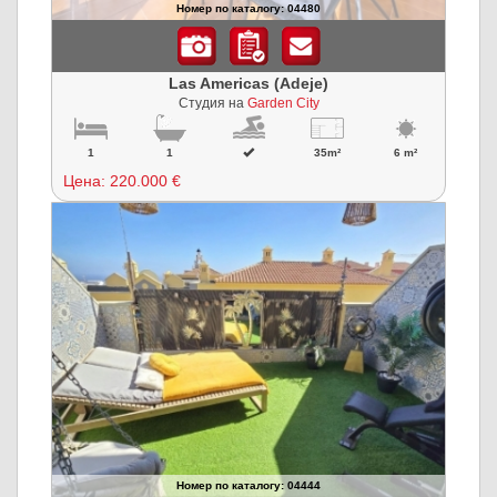
Номер по каталогу: 04480
Las Americas (Adeje)
Студия на
Garden City
1
1
35m²
6 m²
Цена:
220.000 €
Номер по каталогу: 04444