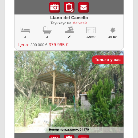
Llano del Camello
Таунхаус на
Malvasía
3
3
120m²
40 m²
Цена:
379.995 €
390.000 €
Только у нас
Номер по каталогу: 04479