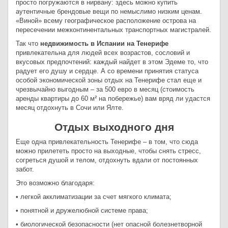
просто погружаются в нирвану: здесь можно купить
аутентичные брендовые вещи по немыслимо низким ценам.
«Виной» всему географическое расположение острова на
пересечении межконтинентальных транспортных магистралей.
Так что
недвижимость в Испании на Тенерифе
привлекательна для людей всех возрастов, сословий и
вкусовых предпочтений: каждый найдет в этом Эдеме то, что
радует его душу и сердце. А со времени принятия статуса
особой экономической зоны отдых на Тенерифе стал еще и
чрезвычайно выгодным – за 500 евро в месяц (стоимость
аренды квартиры до 60 м² на побережье) вам вряд ли удастся
месяц отдохнуть в Сочи или Ялте.
Отдых выходного дня
Еще одна привлекательность Тенерифе – в том, что сюда
можно прилететь просто на выходные, чтобы снять стресс,
согреться душой и телом, отдохнуть вдали от постоянных
забот.
Это возможно благодаря:
• легкой акклиматизации за счет мягкого климата;
• понятной и дружелюбной системе права;
• биологической безопасности (нет опасной болезнетворной