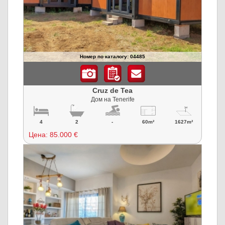
Номер по каталогу: 04485
Cruz de Tea
Дом на Tenerife
4
2
-
60m²
1627m²
Цена:
85.000 €