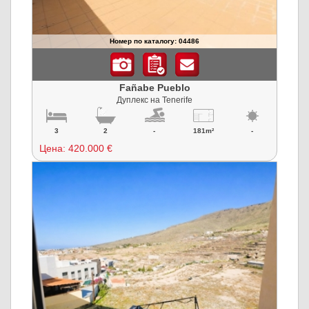
Номер по каталогу: 04486
Fañabe Pueblo
Дуплекс на Tenerife
3
2
-
181m²
-
Цена:
420.000 €