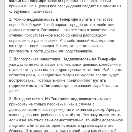
жильё на Тенерифе
каждый принимает по собственным
причинам. Но в целом все рассуждения сводятся к одному из
следующих параметров:
1. Можно
недвижимость в Тенерифе купить
в качестве
европейской дачи. Такой вариант предпочитают любители
домашнего уюта. Гостиница – это все-таки в значительной
степени присутственное место со своим распорядком,
сервисом и ограничениями. А в собственной квартире или
коттедже – свои порядки. К тому же всегда приятно
пригласить в гости друзей или родственников.
2. Долгосрочная инвестиция.
Недвижимость на Тенерифе
уже давно не испытывает значительных ценовых колебаний в
отличие от курсов валют и драгоценных металлов. Рай всегда
остается раем, и квадратные метры на курорте всегда будут
востребованы. Поэтому многие предпочитают
купить
недвижимость на Тенерифе
для сохранения заработанных
денег.
3. Доходное место. На
Тенерифе недвижимость
может
приносить не только пассивный (как в случае с
долгосрочными инвестициями), но и активный доход. Аренда
жилья здесь востребована круглый год. Поэтому имеет смысл
если и не заняться этим самостоятельно, то найти доверенное
лицо или агентство, которое поможет в организации этого
бизнеса. Это касается не только жилой, но и коммерческой