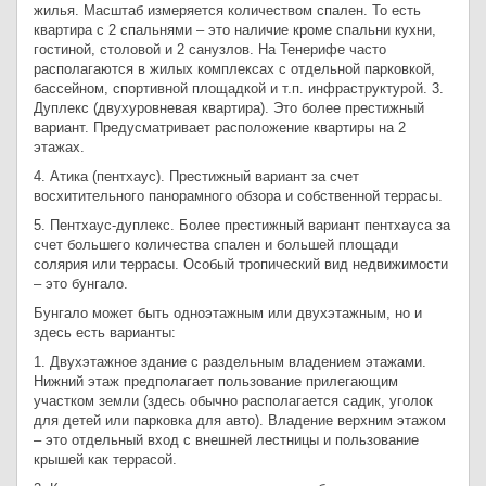
жилья. Масштаб измеряется количеством спален. То есть
квартира с 2 спальнями – это наличие кроме спальни кухни,
гостиной, столовой и 2 санузлов. На Тенерифе часто
располагаются в жилых комплексах с отдельной парковкой,
бассейном, спортивной площадкой и т.п. инфраструктурой. 3.
Дуплекс (двухуровневая квартира). Это более престижный
вариант. Предусматривает расположение квартиры на 2
этажах.
4. Атика (пентхаус). Престижный вариант за счет
восхитительного панорамного обзора и собственной террасы.
5. Пентхаус-дуплекс. Более престижный вариант пентхауса за
счет большего количества спален и большей площади
солярия или террасы. Особый тропический вид недвижимости
– это бунгало.
Бунгало может быть одноэтажным или двухэтажным, но и
здесь есть варианты:
1. Двухэтажное здание с раздельным владением этажами.
Нижний этаж предполагает пользование прилегающим
участком земли (здесь обычно располагается садик, уголок
для детей или парковка для авто). Владение верхним этажом
– это отдельный вход с внешней лестницы и пользование
крышей как террасой.