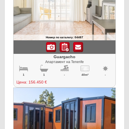
Номер по каталогу: 04487
Guargacho
Апартамент на Tenerife
1
1
-
40m²
-
Цена:
156.450 €