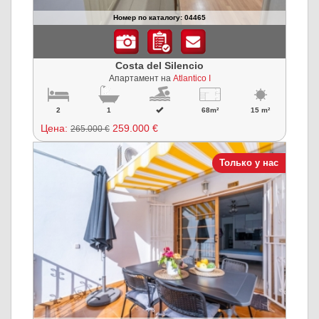
Номер по каталогу: 04465
Costa del Silencio
Апартамент на
Atlantico I
2
1
68m²
15 m²
Цена:
259.000 €
265.000 €
Только у нас