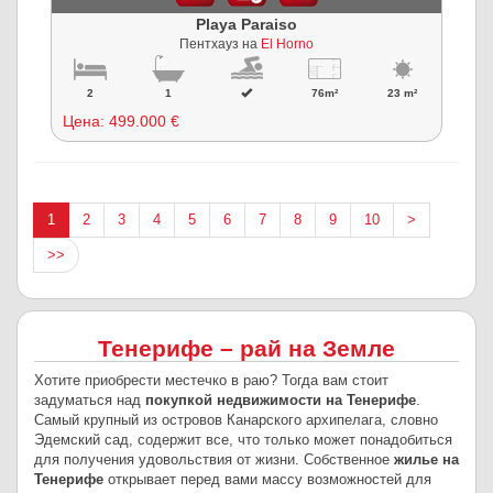
Playa Paraiso
Пентхауз на
El Horno
2
1
76m²
23 m²
Цена:
499.000 €
1
2
3
4
5
6
7
8
9
10
>
>>
Тенерифе – рай на Земле
Хотите приобрести местечко в раю? Тогда вам стоит
задуматься над
покупкой недвижимости на Тенерифе
.
Самый крупный из островов Канарского архипелага, словно
Эдемский сад, содержит все, что только может понадобиться
для получения удовольствия от жизни. Собственное
жилье на
Тенерифе
открывает перед вами массу возможностей для