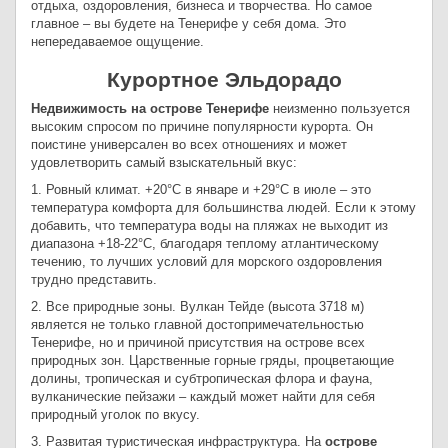
отдыха, оздоровления, бизнеса и творчества. Но самое
главное – вы будете на Тенерифе у себя дома. Это
непередаваемое ощущение.
Курортное Эльдорадо
Недвижимость на острове Тенерифе
неизменно пользуется
высоким спросом по причине популярности курорта. Он
поистине универсален во всех отношениях и может
удовлетворить самый взыскательный вкус:
1. Ровный климат. +20°С в январе и +29°С в июле – это
температура комфорта для большинства людей. Если к этому
добавить, что температура воды на пляжах не выходит из
диапазона +18-22°С, благодаря теплому атлантическому
течению, то лучших условий для морского оздоровления
трудно представить.
2. Все природные зоны. Вулкан Тейде (высота 3718 м)
является не только главной достопримечательностью
Тенерифе, но и причиной присутствия на острове всех
природных зон. Царственные горные гряды, процветающие
долины, тропическая и субтропическая флора и фауна,
вулканические пейзажи – каждый может найти для себя
природный уголок по вкусу.
3. Развитая туристическая инфраструктура. На
острове