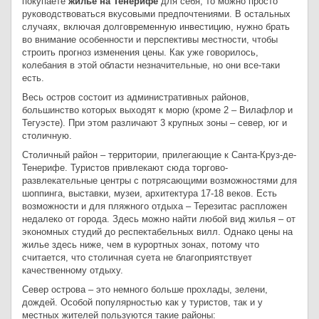
покупаете
жилье на Тенерифе
для себя, то можно просто
руководствоваться вкусовыми предпочтениями. В остальных
случаях, включая долговременную инвестицию, нужно брать
во внимание особенности и перспективы местности, чтобы
строить прогноз изменения цены. Как уже говорилось,
колебания в этой области незначительные, но они все-таки
есть.
Весь остров состоит из административных районов,
большинство которых выходят к морю (кроме 2 – Вилафлор и
Тегуэсте). При этом различают 3 крупных зоны – север, юг и
столичную.
Столичный район – территории, прилегающие к Санта-Круз-де-
Тенерифе. Туристов привлекают сюда торгово-
развлекательные центры с потрясающими возможностями для
шоппинга, выставки, музеи, архитектура 17-18 веков. Есть
возможности и для пляжного отдыха – Терезитас распложен
недалеко от города. Здесь можно найти любой вид жилья – от
экономных студий до респектабельных вилл. Однако цены на
жилье здесь ниже, чем в курортных зонах, потому что
считается, что столичная суета не благоприятствует
качественному отдыху.
Север острова – это немного больше прохлады, зелени,
дождей. Особой популярностью как у туристов, так и у
местных жителей пользуются такие районы: