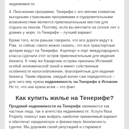
недвижимости.
4. Пенсионная программа. Тенерифе с его мягким климатом,
выгодными страховыми программами и оздоровительными
возможностями является привлекательным местом для
отдыха на пенсии. Поэтому, если вы мечтаете на склоне лет о
домике у моря, то Тенерифе – лучший вариант.
Кроме того, если раньше говорили, что все дороги ведут в
Рим, то сейчас смело можно сказать, что все транспортные
артерии ведут на Тенерифе. Аэропорт и порт международного
класса сделали этот остров привлекательным для ведения
бизнеса. К тому же Канарские острова признаны Испанией
особой экономической зоной и имеют собственные
особенности налогообложения, благоприятные для ведения
бизнеса. Таким образом, каждый волен сам определяться –
для чего ему нужна
недвижимость на Тенерифе в Испании
.
Но то, что она нужна всем – это факт.
Как купить жилье на Тенерифе?
Продажей недвижимости на Тенерифе
занимаются как
частные лица, так и агентства недвижимости. Услуги Nous
Property помогут вам выбрать наиболее приемлемый вариант
и обеспечат юридическую и финансовую безопасность
сделки. Мы дорожим своей репутацией и стараемся