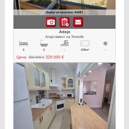
Номер по каталогу: 04481
Adeje
Апартамент на Tenerife
3
2
-
108m²
-
Цена:
329.000 €
350.000 €