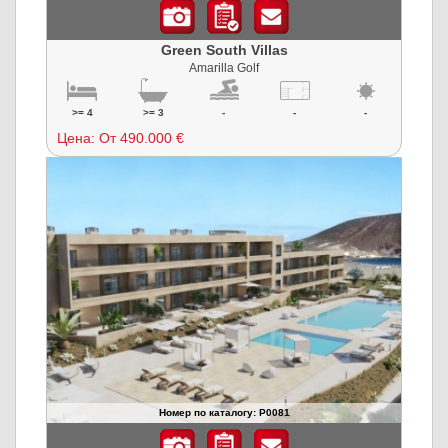
Green South Villas
Amarilla Golf
>= 4
>= 3
-
-
-
Цена:
От 490.000 €
Номер по каталогу: P0081