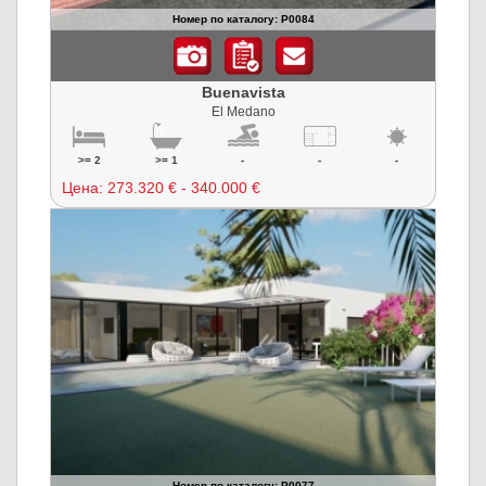
Номер по каталогу: P0084
Buenavista
El Medano
>= 2
>= 1
-
-
-
Цена:
273.320 € - 340.000 €
Номер по каталогу: P0077