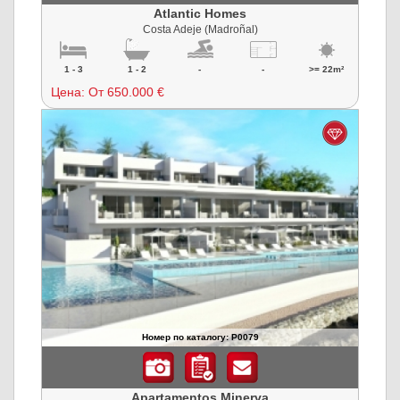
Atlantic Homes
Costa Adeje (Madroñal)
1 - 3
1 - 2
-
-
>= 22m²
Цена:
От 650.000 €
Номер по каталогу: P0079
Apartamentos Minerva