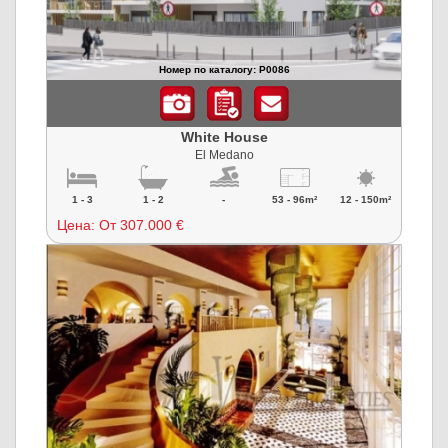
Номер по каталогу: P0086
White House
El Medano
1 - 3
1 - 2
-
53 - 96m²
12 - 150m²
Цена:
От 307.000 €