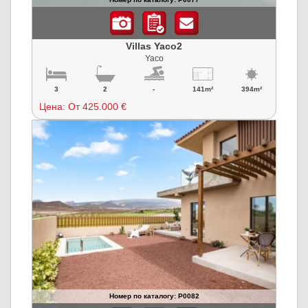
Villas Yaco2
Yaco
3
2
-
141m²
394m²
Цена:
От 425.000 €
Номер по каталогу: P0082