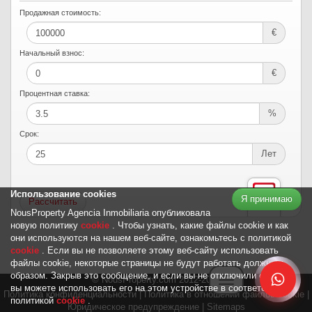
Продажная стоимость:
€
Начальный взнос:
€
Процентная ставка:
%
Срок:
Лет
Использование cookies
Я принимаю
NousProperty Agencia Inmobiliaria опубликовала
новую политику
cookie
. Чтобы узнать, какие файлы cookie и как
они используются на нашем веб-сайте, ознакомьтесь с политикой
cookie
. Если вы не позволяете этому веб-сайту использовать
файлы cookie, некоторые страницы не будут работать должным
образом. Закрыв это сообщение, и если вы не отключили cookies,
© NousProperty.com 2012-2026
Toggle navigation
вы можете использовать его на этом устройстве в соответствии с
Политика конфиденциальности
Главная
|
Продажа
|
Аренда
|
|
Инвестиции
Политика в отношении файлов cookie
|
Услуги
|
Информация
|
|
политикой
cookie
.
Юридическое предупреждение
Команда
|
Sitemaps