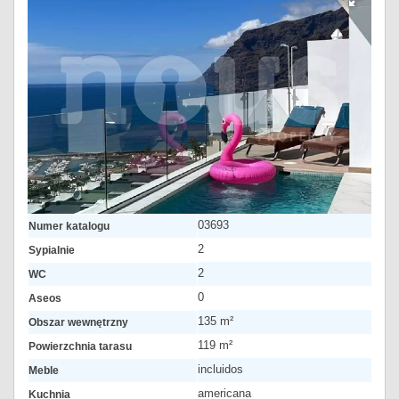
03693
Numer katalogu
2
Sypialnie
2
WC
0
Aseos
135 m²
Obszar wewnętrzny
119 m²
Powierzchnia tarasu
incluidos
Meble
americana
Kuchnia