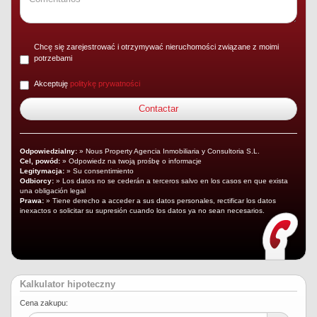
Chcę się zarejestrować i otrzymywać nieruchomości związane z moimi
potrzebami
Akceptuję
politykę prywatności
Odpowiedzialny:
» Nous Property Agencia Inmobiliaria y Consultoria S.L.
Cel, powód:
» Odpowiedz na twoją prośbę o informacje
Legitymacja:
» Su consentimiento
Odbiorcy:
» Los datos no se cederán a terceros salvo en los casos en que exista
una obligación legal
Prawa:
» Tiene derecho a acceder a sus datos personales, rectificar los datos
inexactos o solicitar su supresión cuando los datos ya no sean necesarios.
Kalkulator hipoteczny
Cena zakupu: