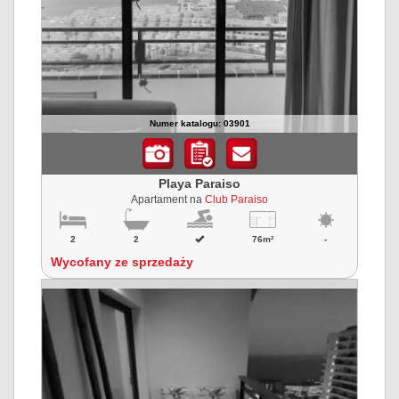
Numer katalogu: 03901
Playa Paraiso
Apartament na
Club Paraiso
2
2
76m²
-
Wycofany ze sprzedaży