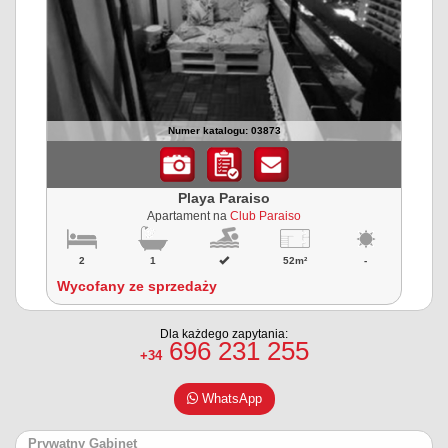
Numer katalogu: 03873
Playa Paraiso
Apartament na
Club Paraiso
2
1
52m²
-
Wycofany ze sprzedaży
Dla każdego zapytania:
696 231 255
+34
WhatsApp
Prywatny Gabinet