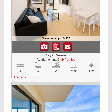
Numer katalogu: 04475
Playa Paraiso
Apartament na
Club Paraiso
2
1
74m²
5 m²
Cena:
299.000 €