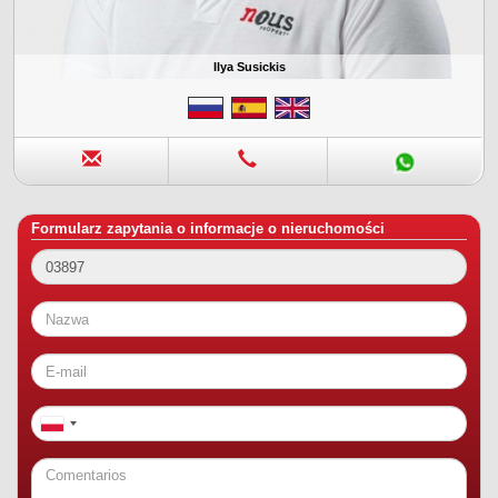
Ilya Susickis
Formularz zapytania o informacje o nieruchomości