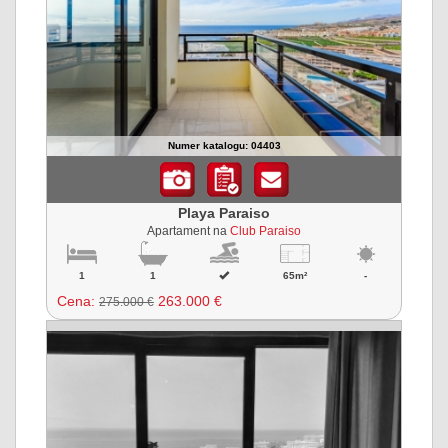
Numer katalogu: 04403
Playa Paraiso
Apartament na
Club Paraiso
1
1
65m²
-
Cena:
263.000 €
275.000 €