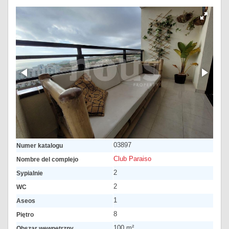
03897
Numer katalogu
Club Paraiso
Nombre del complejo
2
Sypialnie
2
WC
1
Aseos
8
Piętro
100 m²
Obszar wewnętrzny