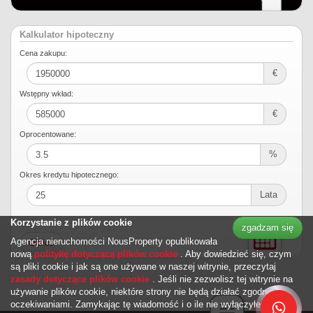
Kalkulator hipoteczny
Cena zakupu:
€
Wstępny wkład:
€
Oprocentowane:
%
Okres kredytu hipotecznego:
Lata
Korzystanie z plików cookie
zgadzam się
Agencja nieruchomości NousProperty opublikowała
nową
politykę dotyczącą plików cookie
. Aby dowiedzieć się, czym
są pliki cookie i jak są one używane w naszej witrynie, przeczytaj
zasady dotyczące plików cookie
. Jeśli nie zezwolisz tej witrynie na
używanie plików cookie, niektóre strony nie będą działać zgodnie z
oczekiwaniami. Zamykając tę ​​wiadomość i o ile nie wyłączyłeś plików
Toggle navigation