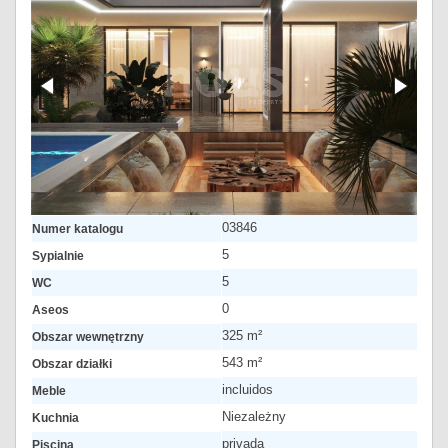
03846
Numer katalogu
5
Sypialnie
5
WC
0
Aseos
325 m²
Obszar wewnętrzny
543 m²
Obszar działki
incluidos
Meble
Niezależny
Kuchnia
privada
Piscina