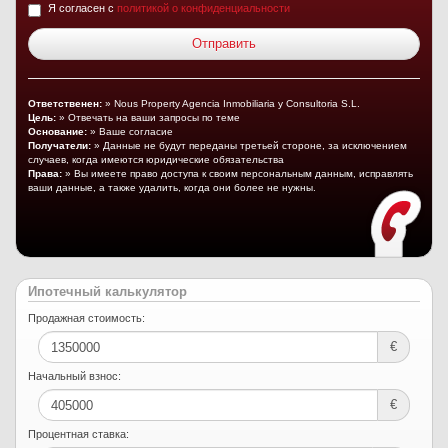
Я согласен с
политикой о конфиденциальности
Ответственен:
» Nous Property Agencia Inmobiliaria y Consultoria S.L.
Цель:
» Отвечать на ваши запросы по теме
Основание:
» Ваше согласие
Получатели:
» Данные не будут переданы третьей стороне, за исключением
случаев, когда имеются юридические обязательства
Права:
» Вы имеете право доступа к своим персональным данным, исправлять
ваши данные, а также удалить, когда они более не нужны.
Ипотечный калькулятор
Продажная стоимость:
€
Начальный взнос:
€
Процентная ставка: