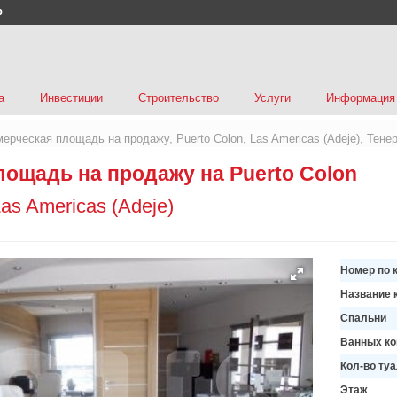
р
а
Инвестиции
Строительство
Услуги
Информация
ерческая площадь на продажу, Puerto Colon, Las Americas (Adeje), Тене
ощадь на продажу на Puerto Colon
as Americas (Adeje)
Номер по 
Название 
Спальни
Ванных ко
Кол-во ту
Этаж