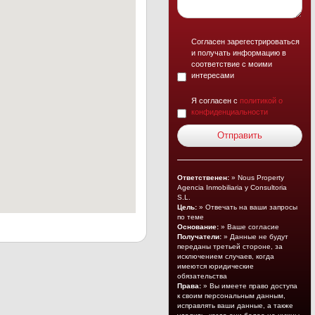
Согласен зарегестрироваться
и получать информацию в
соответствие с моими
интересами
Я согласен с
политикой о
конфиденциальности
Ответственен:
» Nous Property
Agencia Inmobiliaria y Consultoria
S.L.
Цель:
» Отвечать на ваши запросы
по теме
Основание:
» Ваше согласие
Получатели:
» Данные не будут
переданы третьей стороне, за
исключением случаев, когда
имеются юридические
обязательства
Права:
» Вы имеете право доступа
к своим персональным данным,
исправлять ваши данные, а также