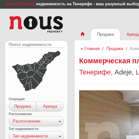
Nous Property
недвижимость на Тенерифе - ваш разумный выбо
Продажа
Аренд
Поиск недвижимости
Главная
Продажа
Комм
Коммерческая пл
Тенерифе
, Adeje,
L
Операция:
Продажа
Аренда
Расположение:
Расположение
Тип недвижимости:
Тип недвижимости