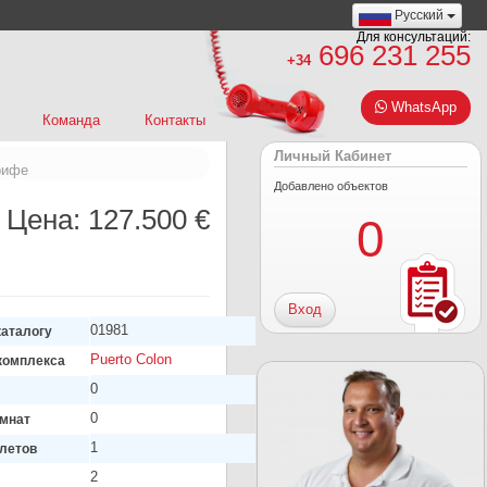
Русский
Для консультаций:
696 231 255
+34
WhatsApp
Команда
Контакты
Личный Кабинет
рифе
Добавлено объектов
Цена:
127.500 €
0
Вход
01981
каталогу
Puerto Colon
комплекса
0
0
мнат
1
алетов
2