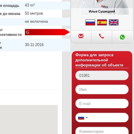
43 m²
я площадь
Илья Сушицкий
50 метров
е до океана
не включена
ат
фективности
е
30-11-2016
е
Форма для запроса
дополнительной
информации об объекте