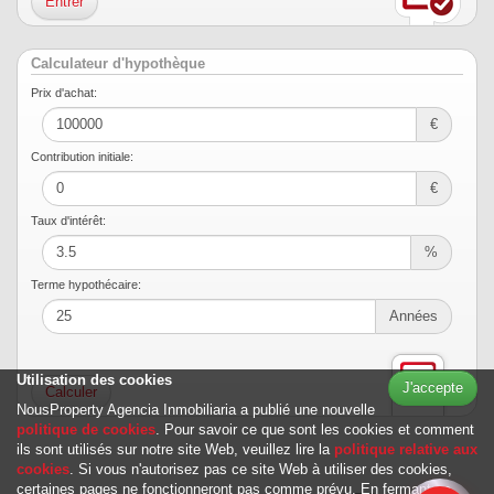
Entrer
Calculateur d'hypothèque
Prix ​​d'achat:
€
Contribution initiale:
€
Taux d'intérêt:
%
Terme hypothécaire:
Années
Utilisation des cookies
J'accepte
NousProperty Agencia Inmobiliaria a publié une nouvelle
politique de cookies
. Pour savoir ce que sont les cookies et comment
ils sont utilisés sur notre site Web, veuillez lire la
politique relative aux
cookies
. Si vous n'autorisez pas ce site Web à utiliser des cookies,
certaines pages ne fonctionneront pas comme prévu. En fermant ce