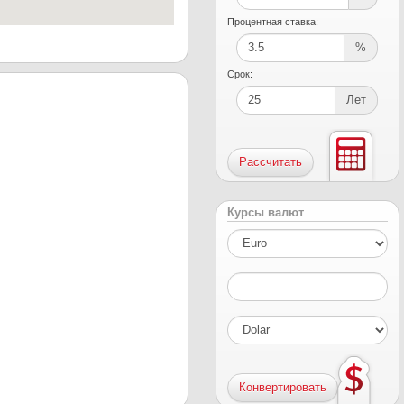
Процентная ставка:
%
Срок:
Лет
Курсы валют