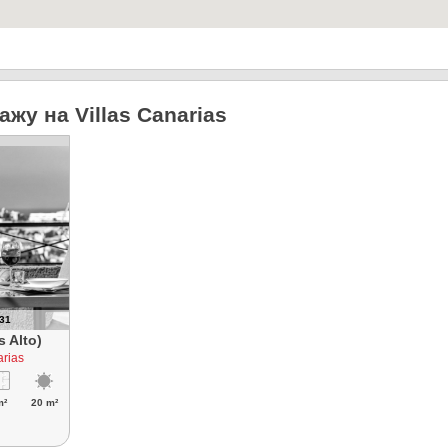
жу на Villas Canarias
431
s Alto)
arias
m²
20 m²