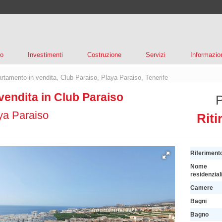
to
Investimenti
Costruzione
Servizi
Informazio
rtamento in vendita, Club Paraiso, Playa Paraiso, Tenerife
endita in Club Paraiso
ya Paraiso
Riti
Riferiment
Nome
residenzial
Camere
Bagni
Bagno