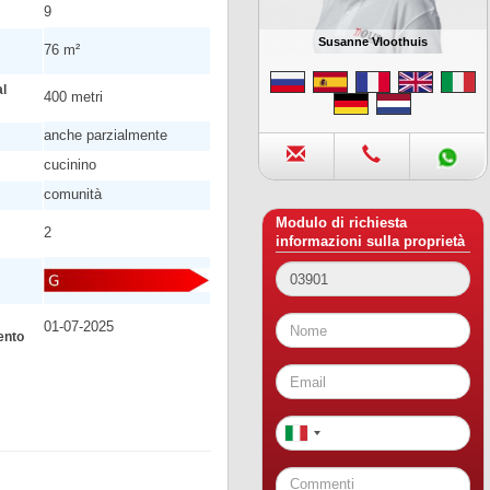
9
Susanne Vloothuis
76 m²
al
400 metri
anche parzialmente
cucinino
comunità
Modulo di richiesta
2
informazioni sulla proprietà
01-07-2025
ento