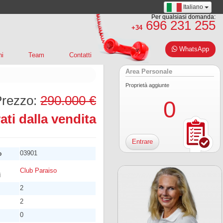
Italiano
Per qualsiasi domanda:
696 231 255
+34
WhatsApp
ni
Team
Contatti
Area Personale
Proprietà aggiunte
Prezzo:
290.000 €
0
rati dalla vendita
Entrare
03901
o
Club Paraiso
i
2
2
0