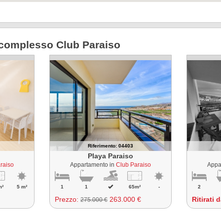
l complesso Club Paraiso
Riferimento: 04403
Playa Paraiso
raiso
Appartamento in
Club Paraiso
Appa
m²
5 m²
1
1
65m²
-
2
Prezzo:
263.000 €
Ritirati 
275.000 €