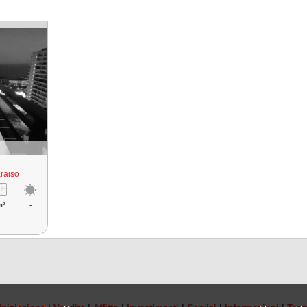
raiso
m²
-