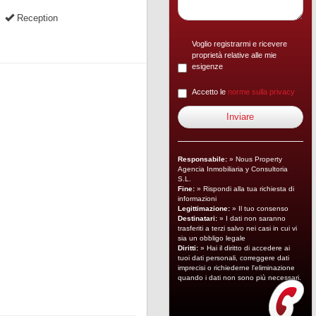
Reception
Voglio registrarmi e ricevere
proprietà relative alle mie
esigenze
Accetto le
norme sulla privacy
Responsabile:
» Nous Property
Agencia Inmobiliaria y Consultoria
S.L.
Fine:
» Rispondi alla tua richiesta di
informazioni
Legittimazione:
» Il tuo consenso
Destinatari:
» I dati non saranno
trasferiti a terzi salvo nei casi in cui vi
sia un obbligo legale
Diritti:
» Hai il diritto di accedere ai
tuoi dati personali, correggere dati
imprecisi o richiederne l'eliminazione
quando i dati non sono più necessari.