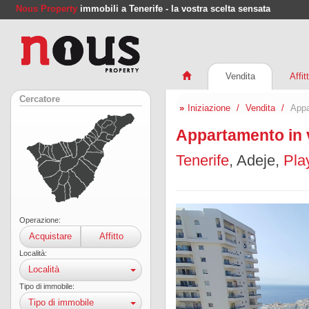
Nous Property
immobili a Tenerife - la vostra scelta sensata
Vendita
Affit
Cercatore
Iniziazione
Vendita
Appa
Appartamento in v
Tenerife
, Adeje,
Pla
Operazione:
Acquistare
Affitto
Località:
Località
Tipo di immobile:
Tipo di immobile