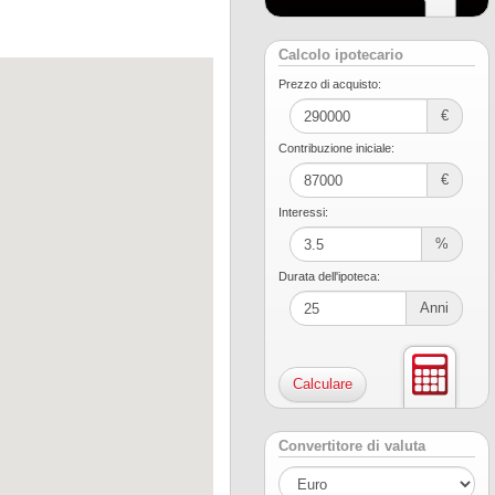
Calcolo ipotecario
Prezzo di acquisto:
€
Contribuzione iniciale:
€
Interessi:
%
Durata dell'ipoteca:
Anni
Convertitore di valuta