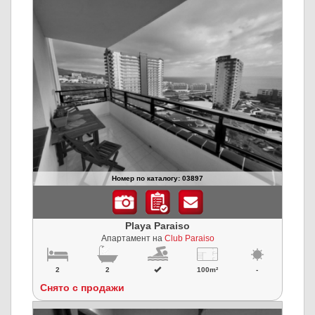
Номер по каталогу: 03897
Playa Paraiso
Апартамент на
Club Paraiso
2
2
100m²
-
Снято с продажи