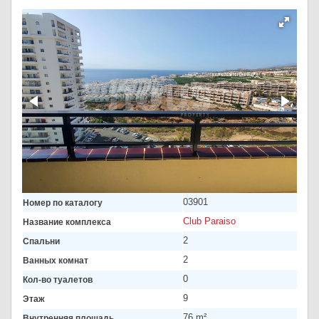
03901
Номер по каталогу
Club Paraiso
Название комплекса
2
Спальни
2
Ванных комнат
0
Кол-во туалетов
9
Этаж
76 m²
Внутренняя площадь