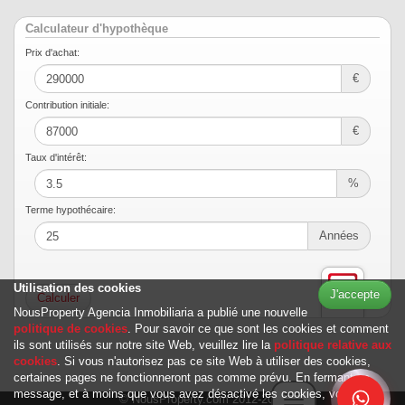
Calculateur d'hypothèque
Prix ​​d'achat:
€
Contribution initiale:
€
Taux d'intérêt:
%
Terme hypothécaire:
Années
Utilisation des cookies
J'accepte
NousProperty Agencia Inmobiliaria a publié une nouvelle
politique de cookies
. Pour savoir ce que sont les cookies et comment
ils sont utilisés sur notre site Web, veuillez lire la
politique relative aux
cookies
. Si vous n'autorisez pas ce site Web à utiliser des cookies,
certaines pages ne fonctionneront pas comme prévu. En fermant ce
message, et à moins que vous avez désactivé les cookies, vous
© NousProperty.com 2012-2026
Toggle navigation