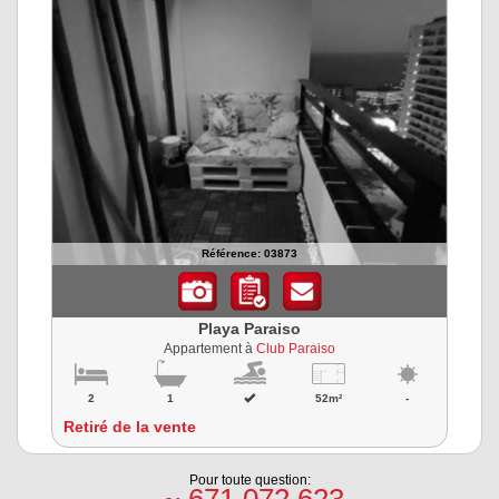
Référence: 03873
Playa Paraiso
Appartement à
Club Paraiso
2
1
52m²
-
Retiré de la vente
Pour toute question: