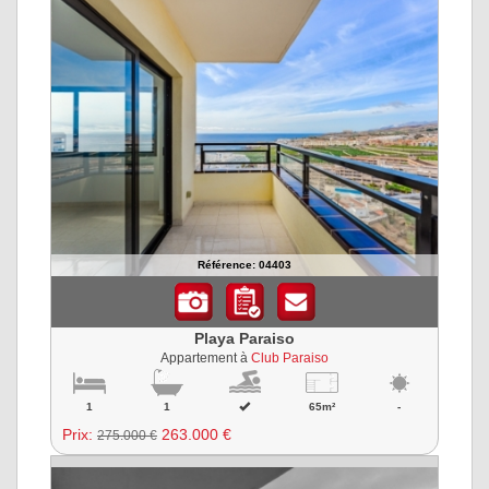
Référence: 04403
Playa Paraiso
Appartement à
Club Paraiso
1
1
65m²
-
Prix:
263.000 €
275.000 €