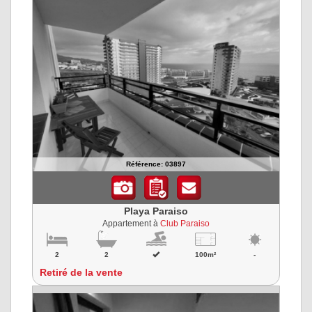
Référence: 03897
Playa Paraiso
Appartement à
Club Paraiso
2
2
100m²
-
Retiré de la vente